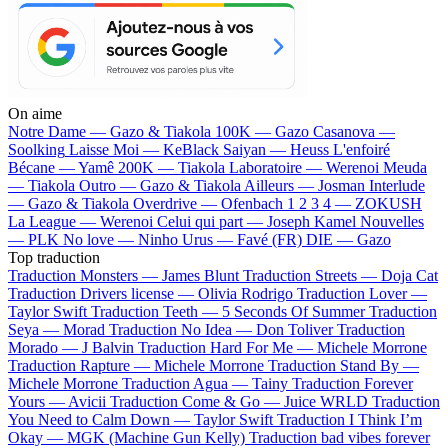
On aime
Notre Dame —
Gazo & Tiakola
100K —
Gazo
Casanova —
Soolking
Laisse Moi —
KeBlack
Saiyan —
Heuss L'enfoiré
Bécane —
Yamê
200K —
Tiakola
Laboratoire —
Werenoi
Meuda
—
Tiakola
Outro —
Gazo & Tiakola
Ailleurs —
Josman
Interlude
—
Gazo & Tiakola
Overdrive —
Ofenbach
1 2 3 4 —
ZOKUSH
La League —
Werenoi
Celui qui part —
Joseph Kamel
Nouvelles
—
PLK
No love —
Ninho
Urus —
Favé (FR)
DIE —
Gazo
Top traduction
Traduction Monsters —
James Blunt
Traduction Streets —
Doja Cat
Traduction Drivers license —
Olivia Rodrigo
Traduction Lover —
Taylor Swift
Traduction Teeth —
5 Seconds Of Summer
Traduction
Seya —
Morad
Traduction No Idea —
Don Toliver
Traduction
Morado —
J Balvin
Traduction Hard For Me —
Michele Morrone
Traduction Rapture —
Michele Morrone
Traduction Stand By —
Michele Morrone
Traduction Agua —
Tainy
Traduction Forever
Yours —
Avicii
Traduction Come & Go —
Juice WRLD
Traduction
You Need to Calm Down —
Taylor Swift
Traduction I Think I’m
Okay —
MGK (Machine Gun Kelly)
Traduction bad vibes forever