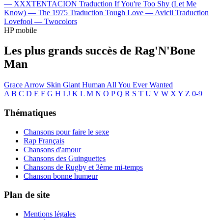
—
XXXTENTACION
Traduction If You're Too Shy (Let Me
Know) —
The 1975
Traduction Tough Love —
Avicii
Traduction
Lovefool —
Twocolors
HP mobile
Les plus grands succès de Rag'N'Bone
Man
Grace
Arrow
Skin
Giant
Human
All You Ever Wanted
A
B
C
D
E
F
G
H
I
J
K
L
M
N
O
P
Q
R
S
T
U
V
W
X
Y
Z
0-9
Thématiques
Chansons pour faire le sexe
Rap Français
Chansons d'amour
Chansons des Guinguettes
Chansons de Rugby et 3ème mi-temps
Chanson bonne humeur
Plan de site
Mentions légales