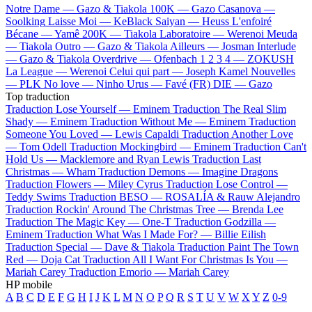
Notre Dame —
Gazo & Tiakola
100K —
Gazo
Casanova —
Soolking
Laisse Moi —
KeBlack
Saiyan —
Heuss L'enfoiré
Bécane —
Yamê
200K —
Tiakola
Laboratoire —
Werenoi
Meuda
—
Tiakola
Outro —
Gazo & Tiakola
Ailleurs —
Josman
Interlude
—
Gazo & Tiakola
Overdrive —
Ofenbach
1 2 3 4 —
ZOKUSH
La League —
Werenoi
Celui qui part —
Joseph Kamel
Nouvelles
—
PLK
No love —
Ninho
Urus —
Favé (FR)
DIE —
Gazo
Top traduction
Traduction Lose Yourself —
Eminem
Traduction The Real Slim
Shady —
Eminem
Traduction Without Me —
Eminem
Traduction
Someone You Loved —
Lewis Capaldi
Traduction Another Love
—
Tom Odell
Traduction Mockingbird —
Eminem
Traduction Can't
Hold Us —
Macklemore and Ryan Lewis
Traduction Last
Christmas —
Wham
Traduction Demons —
Imagine Dragons
Traduction Flowers —
Miley Cyrus
Traduction Lose Control —
Teddy Swims
Traduction BESO —
ROSALÍA & Rauw Alejandro
Traduction Rockin' Around The Christmas Tree —
Brenda Lee
Traduction The Magic Key —
One-T
Traduction Godzilla —
Eminem
Traduction What Was I Made For? —
Billie Eilish
Traduction Special —
Dave & Tiakola
Traduction Paint The Town
Red —
Doja Cat
Traduction All I Want For Christmas Is You —
Mariah Carey
Traduction Emorio —
Mariah Carey
HP mobile
A
B
C
D
E
F
G
H
I
J
K
L
M
N
O
P
Q
R
S
T
U
V
W
X
Y
Z
0-9