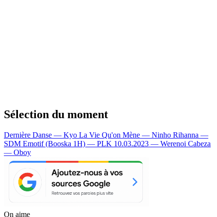
Sélection du moment
Dernière Danse — Kyo
La Vie Qu'on Mène — Ninho
Rihanna —
SDM
Emotif (Booska 1H) — PLK
10.03.2023 — Werenoi
Cabeza
— Oboy
On aime