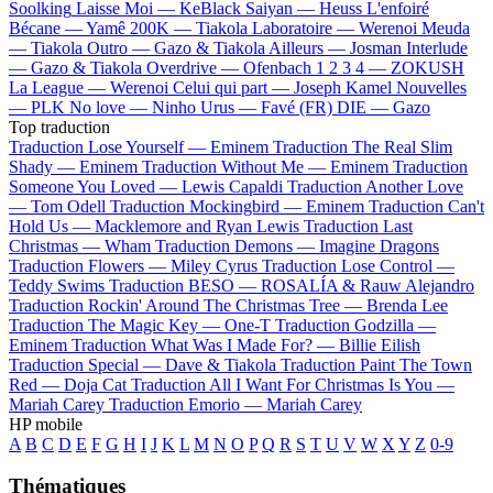
Soolking
Laisse Moi —
KeBlack
Saiyan —
Heuss L'enfoiré
Bécane —
Yamê
200K —
Tiakola
Laboratoire —
Werenoi
Meuda
—
Tiakola
Outro —
Gazo & Tiakola
Ailleurs —
Josman
Interlude
—
Gazo & Tiakola
Overdrive —
Ofenbach
1 2 3 4 —
ZOKUSH
La League —
Werenoi
Celui qui part —
Joseph Kamel
Nouvelles
—
PLK
No love —
Ninho
Urus —
Favé (FR)
DIE —
Gazo
Top traduction
Traduction Lose Yourself —
Eminem
Traduction The Real Slim
Shady —
Eminem
Traduction Without Me —
Eminem
Traduction
Someone You Loved —
Lewis Capaldi
Traduction Another Love
—
Tom Odell
Traduction Mockingbird —
Eminem
Traduction Can't
Hold Us —
Macklemore and Ryan Lewis
Traduction Last
Christmas —
Wham
Traduction Demons —
Imagine Dragons
Traduction Flowers —
Miley Cyrus
Traduction Lose Control —
Teddy Swims
Traduction BESO —
ROSALÍA & Rauw Alejandro
Traduction Rockin' Around The Christmas Tree —
Brenda Lee
Traduction The Magic Key —
One-T
Traduction Godzilla —
Eminem
Traduction What Was I Made For? —
Billie Eilish
Traduction Special —
Dave & Tiakola
Traduction Paint The Town
Red —
Doja Cat
Traduction All I Want For Christmas Is You —
Mariah Carey
Traduction Emorio —
Mariah Carey
HP mobile
A
B
C
D
E
F
G
H
I
J
K
L
M
N
O
P
Q
R
S
T
U
V
W
X
Y
Z
0-9
Thématiques