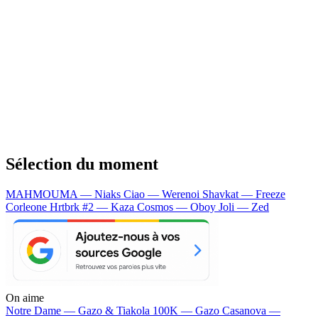
Sélection du moment
MAHMOUMA — Niaks
Ciao — Werenoi
Shavkat — Freeze
Corleone
Hrtbrk #2 — Kaza
Cosmos — Oboy
Joli — Zed
On aime
Notre Dame —
Gazo & Tiakola
100K —
Gazo
Casanova —