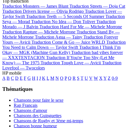
Top traduction
Traduction Monsters —
James Blunt
Traduction Streets —
Doja Cat
Traduction Drivers license —
Olivia Rodrigo
Traduction Lover —
Taylor Swift
Traduction Teeth —
5 Seconds Of Summer
Traduction
Seya —
Morad
Traduction No Idea —
Don Toliver
Traduction
Morado —
J Balvin
Traduction Hard For Me —
Michele Morrone
Traduction Rapture —
Michele Morrone
Traduction Stand By —
Michele Morrone
Traduction Agua —
Tainy
Traduction Forever
Yours —
Avicii
Traduction Come & Go —
Juice WRLD
Traduction
You Need to Calm Down —
Taylor Swift
Traduction I Think I’m
Okay —
MGK (Machine Gun Kelly)
Traduction bad vibes forever
—
XXXTENTACION
Traduction If You're Too Shy (Let Me
Know) —
The 1975
Traduction Tough Love —
Avicii
Traduction
Lovefool —
Twocolors
HP mobile
A
B
C
D
E
F
G
H
I
J
K
L
M
N
O
P
Q
R
S
T
U
V
W
X
Y
Z
0-9
Thématiques
Chansons pour faire le sexe
Rap Français
Chansons d'amour
Chansons des Guinguettes
Chansons de Rugby et 3ème mi-temps
Chanson bonne humeur