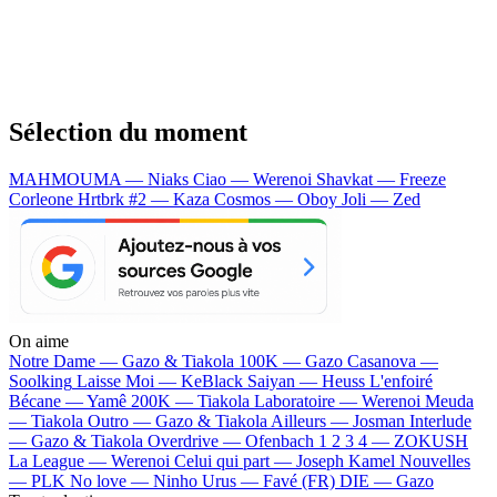
Sélection du moment
MAHMOUMA — Niaks
Ciao — Werenoi
Shavkat — Freeze
Corleone
Hrtbrk #2 — Kaza
Cosmos — Oboy
Joli — Zed
On aime
Notre Dame —
Gazo & Tiakola
100K —
Gazo
Casanova —
Soolking
Laisse Moi —
KeBlack
Saiyan —
Heuss L'enfoiré
Bécane —
Yamê
200K —
Tiakola
Laboratoire —
Werenoi
Meuda
—
Tiakola
Outro —
Gazo & Tiakola
Ailleurs —
Josman
Interlude
—
Gazo & Tiakola
Overdrive —
Ofenbach
1 2 3 4 —
ZOKUSH
La League —
Werenoi
Celui qui part —
Joseph Kamel
Nouvelles
—
PLK
No love —
Ninho
Urus —
Favé (FR)
DIE —
Gazo