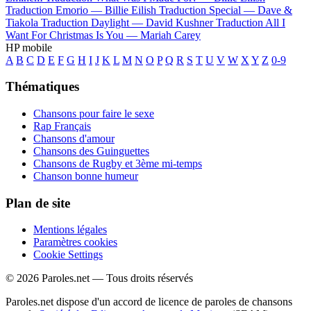
Traduction Emorio —
Billie Eilish
Traduction Special —
Dave &
Tiakola
Traduction Daylight —
David Kushner
Traduction All I
Want For Christmas Is You —
Mariah Carey
HP mobile
A
B
C
D
E
F
G
H
I
J
K
L
M
N
O
P
Q
R
S
T
U
V
W
X
Y
Z
0-9
Thématiques
Chansons pour faire le sexe
Rap Français
Chansons d'amour
Chansons des Guinguettes
Chansons de Rugby et 3ème mi-temps
Chanson bonne humeur
Plan de site
Mentions légales
Paramètres cookies
Cookie Settings
© 2026 Paroles.net — Tous droits réservés
Paroles.net dispose d'un accord de licence de paroles de chansons