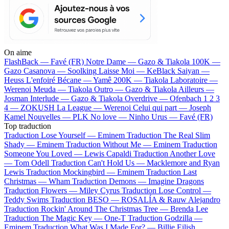
On aime
FlashBack —
Favé (FR)
Notre Dame —
Gazo & Tiakola
100K —
Gazo
Casanova —
Soolking
Laisse Moi —
KeBlack
Saiyan —
Heuss L'enfoiré
Bécane —
Yamê
200K —
Tiakola
Laboratoire —
Werenoi
Meuda —
Tiakola
Outro —
Gazo & Tiakola
Ailleurs —
Josman
Interlude —
Gazo & Tiakola
Overdrive —
Ofenbach
1 2 3
4 —
ZOKUSH
La League —
Werenoi
Celui qui part —
Joseph
Kamel
Nouvelles —
PLK
No love —
Ninho
Urus —
Favé (FR)
Top traduction
Traduction Lose Yourself —
Eminem
Traduction The Real Slim
Shady —
Eminem
Traduction Without Me —
Eminem
Traduction
Someone You Loved —
Lewis Capaldi
Traduction Another Love
—
Tom Odell
Traduction Can't Hold Us —
Macklemore and Ryan
Lewis
Traduction Mockingbird —
Eminem
Traduction Last
Christmas —
Wham
Traduction Demons —
Imagine Dragons
Traduction Flowers —
Miley Cyrus
Traduction Lose Control —
Teddy Swims
Traduction BESO —
ROSALÍA & Rauw Alejandro
Traduction Rockin' Around The Christmas Tree —
Brenda Lee
Traduction The Magic Key —
One-T
Traduction Godzilla —
Eminem
Traduction What Was I Made For? —
Billie Eilish