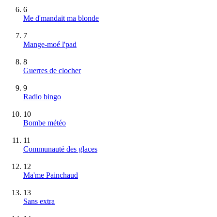
6
Me d'mandait ma blonde
7
Mange-moé l'pad
8
Guerres de clocher
9
Radio bingo
10
Bombe météo
11
Communauté des glaces
12
Ma'me Painchaud
13
Sans extra