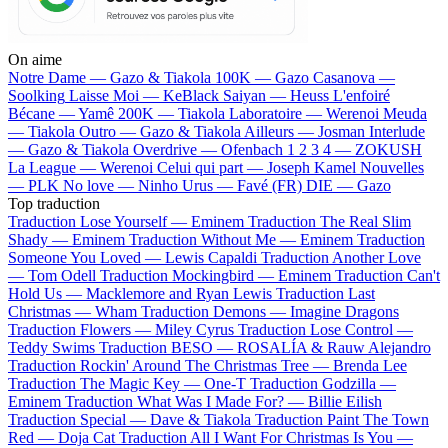
On aime
Notre Dame —
Gazo & Tiakola
100K —
Gazo
Casanova —
Soolking
Laisse Moi —
KeBlack
Saiyan —
Heuss L'enfoiré
Bécane —
Yamê
200K —
Tiakola
Laboratoire —
Werenoi
Meuda
—
Tiakola
Outro —
Gazo & Tiakola
Ailleurs —
Josman
Interlude
—
Gazo & Tiakola
Overdrive —
Ofenbach
1 2 3 4 —
ZOKUSH
La League —
Werenoi
Celui qui part —
Joseph Kamel
Nouvelles
—
PLK
No love —
Ninho
Urus —
Favé (FR)
DIE —
Gazo
Top traduction
Traduction Lose Yourself —
Eminem
Traduction The Real Slim
Shady —
Eminem
Traduction Without Me —
Eminem
Traduction
Someone You Loved —
Lewis Capaldi
Traduction Another Love
—
Tom Odell
Traduction Mockingbird —
Eminem
Traduction Can't
Hold Us —
Macklemore and Ryan Lewis
Traduction Last
Christmas —
Wham
Traduction Demons —
Imagine Dragons
Traduction Flowers —
Miley Cyrus
Traduction Lose Control —
Teddy Swims
Traduction BESO —
ROSALÍA & Rauw Alejandro
Traduction Rockin' Around The Christmas Tree —
Brenda Lee
Traduction The Magic Key —
One-T
Traduction Godzilla —
Eminem
Traduction What Was I Made For? —
Billie Eilish
Traduction Special —
Dave & Tiakola
Traduction Paint The Town
Red —
Doja Cat
Traduction All I Want For Christmas Is You —