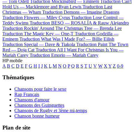
—
Tom Odell
Traduction Mockingbird —
Eminem
Traduction Can't
Hold Us —
Macklemore and Ryan Lewis
Traduction Last
Christmas —
Wham
Traduction Demons —
Imagine Dragons
Traduction Flowers —
Miley Cyrus
Traduction Lose Control —
Teddy Swims
Traduction BESO —
ROSALÍA & Rauw Alejandro
Traduction Rockin' Around The Christmas Tree —
Brenda Lee
Traduction The Magic Key —
One-T
Traduction Godzilla —
Eminem
Traduction What Was I Made For? —
Billie Eilish
Traduction Special —
Dave & Tiakola
Traduction Paint The Town
Red —
Doja Cat
Traduction All I Want For Christmas Is You —
Mariah Carey
Traduction Emorio —
Mariah Carey
HP mobile
A
B
C
D
E
F
G
H
I
J
K
L
M
N
O
P
Q
R
S
T
U
V
W
X
Y
Z
0-9
Thématiques
Chansons pour faire le sexe
Rap Français
Chansons d'amour
Chansons des Guinguettes
Chansons de Rugby et 3ème mi-temps
Chanson bonne humeur
Plan de site