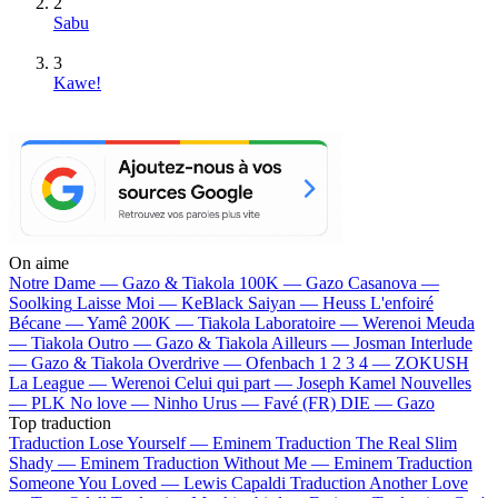
2
Sabu
3
Kawe!
On aime
Notre Dame —
Gazo & Tiakola
100K —
Gazo
Casanova —
Soolking
Laisse Moi —
KeBlack
Saiyan —
Heuss L'enfoiré
Bécane —
Yamê
200K —
Tiakola
Laboratoire —
Werenoi
Meuda
—
Tiakola
Outro —
Gazo & Tiakola
Ailleurs —
Josman
Interlude
—
Gazo & Tiakola
Overdrive —
Ofenbach
1 2 3 4 —
ZOKUSH
La League —
Werenoi
Celui qui part —
Joseph Kamel
Nouvelles
—
PLK
No love —
Ninho
Urus —
Favé (FR)
DIE —
Gazo
Top traduction
Traduction Lose Yourself —
Eminem
Traduction The Real Slim
Shady —
Eminem
Traduction Without Me —
Eminem
Traduction
Someone You Loved —
Lewis Capaldi
Traduction Another Love