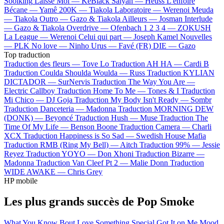
Soolking
Laisse Moi —
KeBlack
Saiyan —
Heuss L'enfoiré
Bécane —
Yamê
200K —
Tiakola
Laboratoire —
Werenoi
Meuda
—
Tiakola
Outro —
Gazo & Tiakola
Ailleurs —
Josman
Interlude
—
Gazo & Tiakola
Overdrive —
Ofenbach
1 2 3 4 —
ZOKUSH
La League —
Werenoi
Celui qui part —
Joseph Kamel
Nouvelles
—
PLK
No love —
Ninho
Urus —
Favé (FR)
DIE —
Gazo
Top traduction
Traduction des fleurs —
Tove Lo
Traduction AH HA —
Cardi B
Traduction Coulda Shoulda Woulda —
Russ
Traduction KYLIAN
DICTADOR —
SurNervis
Traduction The Way You Are —
Electric Callboy
Traduction Home To Me —
Tones & I
Traduction
Mi Chico —
DJ Goja
Traduction My Body Isn't Ready —
Sombr
Traduction Danceteria —
Madonna
Traduction MORNING DEW
(DONK) —
Beyoncé
Traduction Hush —
Muse
Traduction The
Time Of My Life —
Benson Boone
Traduction Camera —
Charli
XCX
Traduction Happiness is So Sad —
Swedish House Mafia
Traduction RMB (Ring My Bell) —
Aitch
Traduction 99% —
Jessie
Reyez
Traduction YOYO —
Don Xhoni
Traduction Bizarre —
Madonna
Traduction Van Cleef Pt 2 —
Malie Donn
Traduction
WIDE AWAKE —
Chris Grey
HP mobile
Les plus grands succès de Pop Smoke
What You Know Bout Love
Something Special
Got It on Me
Mood