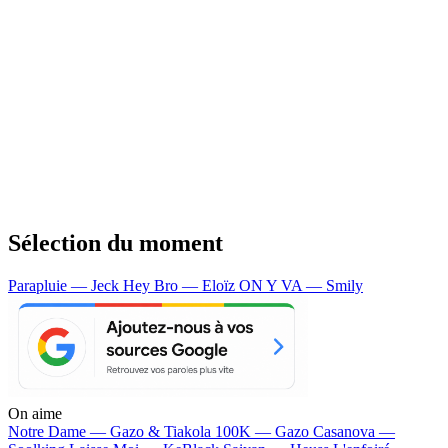
Sélection du moment
Parapluie — Jeck
Hey Bro — Eloïz
ON Y VA — Smily
On aime
Notre Dame —
Gazo & Tiakola
100K —
Gazo
Casanova —