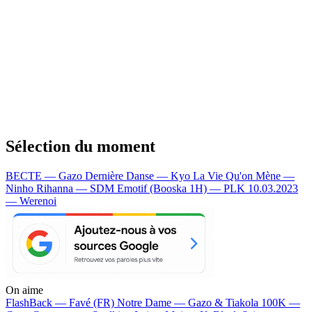
Sélection du moment
BECTE — Gazo
Dernière Danse — Kyo
La Vie Qu'on Mène —
Ninho
Rihanna — SDM
Emotif (Booska 1H) — PLK
10.03.2023
— Werenoi
On aime
FlashBack —
Favé (FR)
Notre Dame —
Gazo & Tiakola
100K —