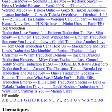
Gazo
Casanova —
Soolking
Laisse Moi —
KeBlack
Saiyan —
Heuss L'enfoiré
Bécane —
Yamê
200K —
Tiakola
Laboratoire —
Werenoi
Meuda —
Tiakola
Outro —
Gazo & Tiakola
Ailleurs —
Josman
Interlude —
Gazo & Tiakola
Overdrive —
Ofenbach
1 2 3
4 —
ZOKUSH
La League —
Werenoi
Celui qui part —
Joseph
Kamel
Nouvelles —
PLK
No love —
Ninho
Urus —
Favé (FR)
Top traduction
Traduction Lose Yourself —
Eminem
Traduction The Real Slim
Shady —
Eminem
Traduction Without Me —
Eminem
Traduction
Someone You Loved —
Lewis Capaldi
Traduction Another Love
—
Tom Odell
Traduction Can't Hold Us —
Macklemore and Ryan
Lewis
Traduction Mockingbird —
Eminem
Traduction Last
Christmas —
Wham
Traduction Demons —
Imagine Dragons
Traduction Flowers —
Miley Cyrus
Traduction Lose Control —
Teddy Swims
Traduction BESO —
ROSALÍA & Rauw Alejandro
Traduction Rockin' Around The Christmas Tree —
Brenda Lee
Traduction The Magic Key —
One-T
Traduction Godzilla —
Eminem
Traduction What Was I Made For? —
Billie Eilish
Traduction Emorio —
Billie Eilish
Traduction Special —
Dave &
Tiakola
Traduction Daylight —
David Kushner
Traduction All I
Want For Christmas Is You —
Mariah Carey
HP mobile
A
B
C
D
E
F
G
H
I
J
K
L
M
N
O
P
Q
R
S
T
U
V
W
X
Y
Z
0-9
Thématiques