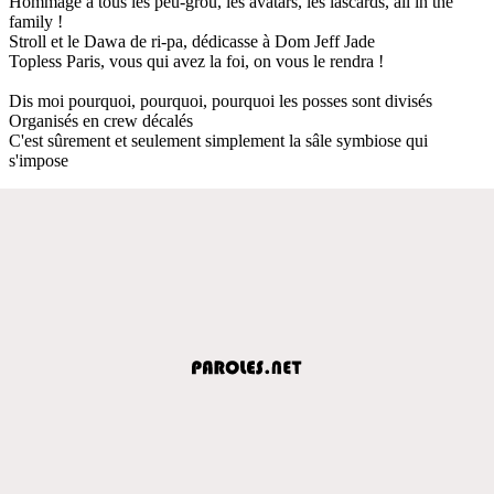
Hommage à tous les peu-grou, les avatars, les lascards, all in the
family !
Stroll et le Dawa de ri-pa, dédicasse à Dom Jeff Jade
Topless Paris, vous qui avez la foi, on vous le rendra !
Dis moi pourquoi, pourquoi, pourquoi les posses sont divisés
Organisés en crew décalés
C'est sûrement et seulement simplement la sâle symbiose qui
s'impose