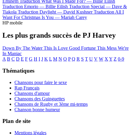
Eminem
Traduction What Was I Made For? —
Billie Eilish
Traduction Emorio —
Billie Eilish
Traduction Special —
Dave &
Tiakola
Traduction Daylight —
David Kushner
Traduction All I
Want For Christmas Is You —
Mariah Carey
HP mobile
Les plus grands succès de PJ Harvey
Down By The Water
This Is Love
Good Fortune
This Mess We're
In
Maniac
A
B
C
D
E
F
G
H
I
J
K
L
M
N
O
P
Q
R
S
T
U
V
W
X
Y
Z
0-9
Thématiques
Chansons pour faire le sexe
Rap Français
Chansons d'amour
Chansons des Guinguettes
Chansons de Rugby et 3ème mi-temps
Chanson bonne humeur
Plan de site
Mentions légales