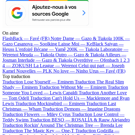
On aime
FlashBack —
Favé (FR)
Notre Dame —
Gazo & Tiakola
100K —
Gazo
Casanova —
Soolking
Laisse Moi —
KeBlack
Saiyan —
Heuss L'enfoiré
Bécane —
Yamê
200K —
Tiakola
Laboratoire —
Werenoi
Meuda —
Tiakola
Outro —
Gazo & Tiakola
Ailleurs —
Josman
Interlude —
Gazo & Tiakola
Overdrive —
Ofenbach
1 2 3
4 —
ZOKUSH
La League —
Werenoi
Celui qui part —
Joseph
Kamel
Nouvelles —
PLK
No love —
Ninho
Urus —
Favé (FR)
Top traduction
Traduction Lose Yourself —
Eminem
Traduction The Real Slim
Shady —
Eminem
Traduction Without Me —
Eminem
Traduction
Someone You Loved —
Lewis Capaldi
Traduction Another Love
—
Tom Odell
Traduction Can't Hold Us —
Macklemore and Ryan
Lewis
Traduction Mockingbird —
Eminem
Traduction Last
Christmas —
Wham
Traduction Demons —
Imagine Dragons
Traduction Flowers —
Miley Cyrus
Traduction Lose Control —
Teddy Swims
Traduction BESO —
ROSALÍA & Rauw Alejandro
Traduction Rockin' Around The Christmas Tree —
Brenda Lee
Traduction The Magic Key —
One-T
Traduction Godzilla —