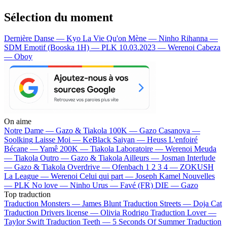
Sélection du moment
Dernière Danse — Kyo
La Vie Qu'on Mène — Ninho
Rihanna —
SDM
Emotif (Booska 1H) — PLK
10.03.2023 — Werenoi
Cabeza
— Oboy
On aime
Notre Dame —
Gazo & Tiakola
100K —
Gazo
Casanova —
Soolking
Laisse Moi —
KeBlack
Saiyan —
Heuss L'enfoiré
Bécane —
Yamê
200K —
Tiakola
Laboratoire —
Werenoi
Meuda
—
Tiakola
Outro —
Gazo & Tiakola
Ailleurs —
Josman
Interlude
—
Gazo & Tiakola
Overdrive —
Ofenbach
1 2 3 4 —
ZOKUSH
La League —
Werenoi
Celui qui part —
Joseph Kamel
Nouvelles
—
PLK
No love —
Ninho
Urus —
Favé (FR)
DIE —
Gazo
Top traduction
Traduction Monsters —
James Blunt
Traduction Streets —
Doja Cat
Traduction Drivers license —
Olivia Rodrigo
Traduction Lover —
Taylor Swift
Traduction Teeth —
5 Seconds Of Summer
Traduction