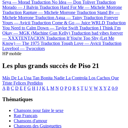
Seya —
Morad
Traduction No Idea —
Don Toliver
Traduction
Morado —
J Balvin
Traduction Hard For Me —
Michele Morrone
Traduction Rapture —
Michele Morrone
Traduction Stand By —
Michele Morrone
Traduction Agua —
Tainy
Traduction Forever
Yours —
Avicii
Traduction Come & Go —
Juice WRLD
Traduction
You Need to Calm Down —
Taylor Swift
Traduction I Think I’m
Okay —
MGK (Machine Gun Kelly)
Traduction bad vibes forever
—
XXXTENTACION
Traduction If You're Too Shy (Let Me
Know) —
The 1975
Traduction Tough Love —
Avicii
Traduction
Lovefool —
Twocolors
HP mobile
Les plus grands succès de Piso 21
Más De La Una
Tan Bonita
Nadie La Controla
Los Cachos
Que
Triste
Felices Perdidos
A
B
C
D
E
F
G
H
I
J
K
L
M
N
O
P
Q
R
S
T
U
V
W
X
Y
Z
0-9
Thématiques
Chansons pour faire le sexe
Rap Français
Chansons d'amour
Chansons des Guinguettes