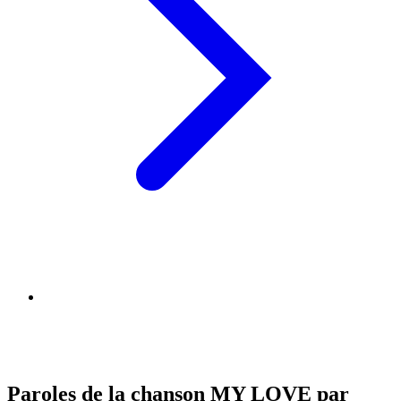
Paroles de la chanson MY LOVE par