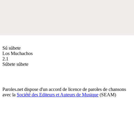
Sú súbete
Los Muchachos
2.1
Súbete súbete
Paroles.net dispose d'un accord de licence de paroles de chansons
avec la
Société des Editeurs et Auteurs de Musique
(SEAM)