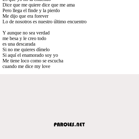
Dice que me quiere dice que me ama
Pero llega el finde y la pierdo
Me dijo que era forever
Lo de nosotros es nuestro último encuentro
Y aunque no sea verdad
me besa y le creo todo
es una descarada
Si no me quieres dímelo
Si aquí el enamorado soy yo
Me tiene loco como se escucha
cuando me dice my love