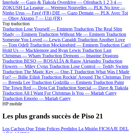
Interlude —
Gazo & Tiakola
Overdrive —
Ofenbach
1 2 3 4 —
ZOKUSH
La League —
Werenoi
Nouvelles —
PLK
No love —
Ninho
Urus —
Favé (FR)
DIE —
Gazo
Demain —
PLK
Avec Toi
—
Oboy
Akrapo 7 —
Uzi (FR)
Top traduction
Traduction Lose Yourself —
Eminem
Traduction The Real Slim
Shady —
Eminem
Traduction Without Me —
Eminem
Traduction
Someone You Loved —
Lewis Capaldi
Traduction Another Love
—
Tom Odell
Traduction Mockingbird —
Eminem
Traduction Can't
Hold Us —
Macklemore and Ryan Lewis
Traduction Last
Christmas —
Wham
Traduction Demons —
Imagine Dragons
Traduction BESO —
ROSALÍA & Rauw Alejandro
Traduction
Flowers —
Miley Cyrus
Traduction Lose Control —
Teddy Swims
Traduction The Magic Key —
One-T
Traduction What Was I Made
For? —
Billie Eilish
Traduction Rockin' Around The Christmas Tree
—
Brenda Lee
Traduction Godzilla —
Eminem
Traduction Paint
The Town Red —
Doja Cat
Traduction Special —
Dave & Tiakola
Traduction All I Want For Christmas Is You —
Mariah Carey
Traduction Emorio —
Mariah Carey
HP mobile
Les plus grands succès de Piso 21
Los Cachos
Que Triste
Felices Perdidos
La Misión
FICHAJE DEL