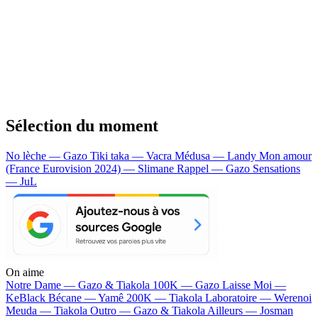
Sélection du moment
No lèche — Gazo
Tiki taka — Vacra
Médusa — Landy
Mon amour
(France Eurovision 2024) — Slimane
Rappel — Gazo
Sensations
— JuL
On aime
Notre Dame —
Gazo & Tiakola
100K —
Gazo
Laisse Moi —
KeBlack
Bécane —
Yamê
200K —
Tiakola
Laboratoire —
Werenoi
Meuda —
Tiakola
Outro —
Gazo & Tiakola
Ailleurs —
Josman