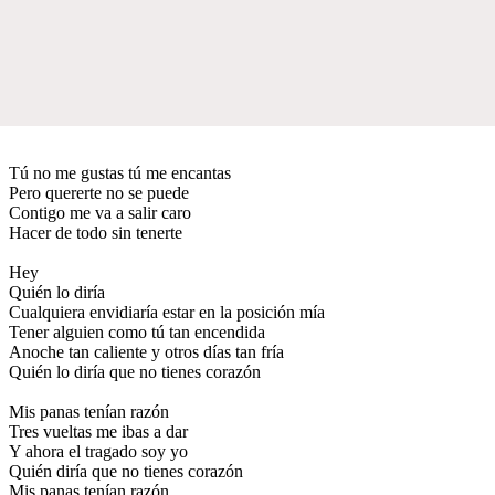
Tú no me gustas tú me encantas
Pero quererte no se puede
Contigo me va a salir caro
Hacer de todo sin tenerte
Hey
Quién lo diría
Cualquiera envidiaría estar en la posición mía
Tener alguien como tú tan encendida
Anoche tan caliente y otros días tan fría
Quién lo diría que no tienes corazón
Mis panas tenían razón
Tres vueltas me ibas a dar
Y ahora el tragado soy yo
Quién diría que no tienes corazón
Mis panas tenían razón