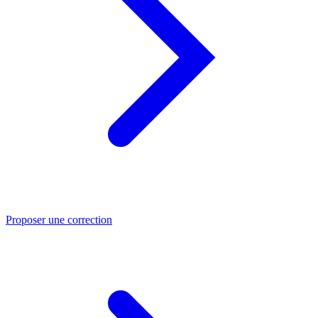
Proposer une correction