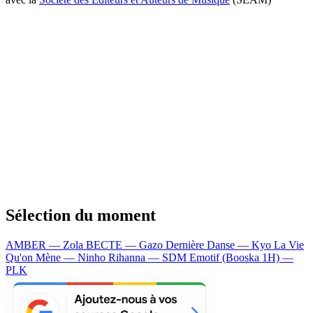
Sélection du moment
AMBER — Zola
BECTE — Gazo
Dernière Danse — Kyo
La Vie
Qu'on Mène — Ninho
Rihanna — SDM
Emotif (Booska 1H) —
PLK