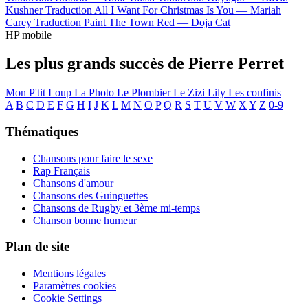
Kushner
Traduction All I Want For Christmas Is You —
Mariah
Carey
Traduction Paint The Town Red —
Doja Cat
HP mobile
Les plus grands succès de Pierre Perret
Mon P'tit Loup
La Photo
Le Plombier
Le Zizi
Lily
Les confinis
A
B
C
D
E
F
G
H
I
J
K
L
M
N
O
P
Q
R
S
T
U
V
W
X
Y
Z
0-9
Thématiques
Chansons pour faire le sexe
Rap Français
Chansons d'amour
Chansons des Guinguettes
Chansons de Rugby et 3ème mi-temps
Chanson bonne humeur
Plan de site
Mentions légales
Paramètres cookies
Cookie Settings