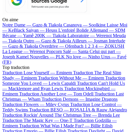
On aime
Notre Dame —
Gazo & Tiakola
Casanova —
Soolking
Laisse Moi
—
KeBlack
Saiyan —
Heuss L'enfoiré
Bolide Allemand —
SDM
Bécane —
Yamê
200K —
Tiakola
Laboratoire —
Werenoi
Meuda
—
Tiakola
Outro —
Gazo & Tiakola
Ailleurs —
Josman
Interlude
—
Gazo & Tiakola
Overdrive —
Ofenbach
1 2 3 4 —
ZOKUSH
La League —
Werenoi
Popcorn Salé —
Santa
Celui qui part —
Joseph Kamel
Nouvelles —
PLK
No love —
Ninho
Urus —
Favé
(FR)
Top traduction
Traduction Lose Yourself —
Eminem
Traduction The Real Slim
Shady —
Eminem
Traduction Without Me —
Eminem
Traduction
Someone You Loved —
Lewis Capaldi
Traduction Can't Hold Us
—
Macklemore and Ryan Lewis
Traduction Mockingbird —
Eminem
Traduction Another Love —
Tom Odell
Traduction Last
Christmas —
Wham
Traduction Demons —
Imagine Dragons
Traduction Flowers —
Miley Cyrus
Traduction Lose Control —
Teddy Swims
Traduction BESO —
ROSALÍA & Rauw Alejandro
Traduction Rockin' Around The Christmas Tree —
Brenda Lee
Traduction The Magic Key —
One-T
Traduction Godzilla —
Eminem
Traduction What Was I Made For? —
Billie Eilish
Traduction Emorio —
Billie Eilish
Traduction Daylight —
David