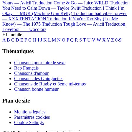
Yours —
Avicii
Traduction Come & Go —
Juice WRLD
Traduction
You Need to Calm Down —
Taylor Swift
Traduction I Think I’m
Okay —
MGK (Machine Gun Kelly)
Traduction bad vibes forever
—
XXXTENTACION
Traduction If You're Too Shy (Let Me
Know) —
The 1975
Traduction Tough Love —
Avicii
Traduction
Lovefool —
Twocolors
HP mobile
A
B
C
D
E
F
G
H
I
J
K
L
M
N
O
P
Q
R
S
T
U
V
W
X
Y
Z
0-9
Thématiques
Chansons pour faire le sexe
Rap Français
Chansons d'amour
Chansons des Guinguettes
Chansons de Rugby et 3ème mi-temps
Chanson bonne humeur
Plan de site
Mentions légales
Paramètres cookies
Cookie Settings