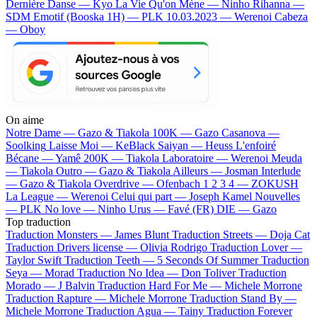
Dernière Danse — Kyo
La Vie Qu'on Mène — Ninho
Rihanna —
SDM
Emotif (Booska 1H) — PLK
10.03.2023 — Werenoi
Cabeza
— Oboy
On aime
Notre Dame —
Gazo & Tiakola
100K —
Gazo
Casanova —
Soolking
Laisse Moi —
KeBlack
Saiyan —
Heuss L'enfoiré
Bécane —
Yamê
200K —
Tiakola
Laboratoire —
Werenoi
Meuda
—
Tiakola
Outro —
Gazo & Tiakola
Ailleurs —
Josman
Interlude
—
Gazo & Tiakola
Overdrive —
Ofenbach
1 2 3 4 —
ZOKUSH
La League —
Werenoi
Celui qui part —
Joseph Kamel
Nouvelles
—
PLK
No love —
Ninho
Urus —
Favé (FR)
DIE —
Gazo
Top traduction
Traduction Monsters —
James Blunt
Traduction Streets —
Doja Cat
Traduction Drivers license —
Olivia Rodrigo
Traduction Lover —
Taylor Swift
Traduction Teeth —
5 Seconds Of Summer
Traduction
Seya —
Morad
Traduction No Idea —
Don Toliver
Traduction
Morado —
J Balvin
Traduction Hard For Me —
Michele Morrone
Traduction Rapture —
Michele Morrone
Traduction Stand By —
Michele Morrone
Traduction Agua —
Tainy
Traduction Forever