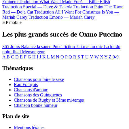
Eminem
Traduction What Was I Made For? —
Billie Eilish
Traduction Special —
Dave & Tiakola
Traduction Paint The Town
Red —
Doja Cat
Traduction All I Want For Christmas Is You —
Mariah Carey
Traduction Emorio —
Mariah Carey
HP mobile
Les plus grands succès de Oxmo Puccino
365 Jours
Balance la sauce
Pucc' fiction
J'ai mal au mic
La loi du
point final
Mensongeur
A
B
C
D
E
F
G
H
I
J
K
L
M
N
O
P
Q
R
S
T
U
V
W
X
Y
Z
0-9
Thématiques
Chansons pour faire le sexe
Rap Français
Chansons d'amour
Chansons des Guinguettes
Chansons de Rugby et 3ème mi-temps
Chanson bonne humeur
Plan de site
Mentions légales