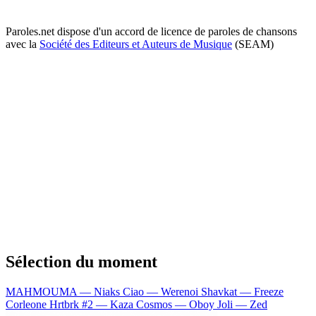
Paroles.net dispose d'un accord de licence de paroles de chansons
avec la
Société des Editeurs et Auteurs de Musique
(SEAM)
Sélection du moment
MAHMOUMA — Niaks
Ciao — Werenoi
Shavkat — Freeze
Corleone
Hrtbrk #2 — Kaza
Cosmos — Oboy
Joli — Zed