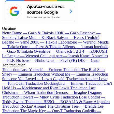
On aime
Notre Dame —
Gazo & Tiakola
100K —
Gazo
Casanova —
Soolking
Laisse Moi —
KeBlack
Saiyan —
Heuss L'enfoiré
Bécane —
Yamê
200K —
Tiakola
Laboratoire —
Werenoi
Meuda
—
Tiakola
Outro —
Gazo & Tiakola
Ailleurs —
Josman
Interlude
—
Gazo & Tiakola
Overdrive —
Ofenbach
1 2 3 4 —
ZOKUSH
La League —
Werenoi
Celui qui part —
Joseph Kamel
Nouvelles
—
PLK
No love —
Ninho
Urus —
Favé (FR)
DIE —
Gazo
Top traduction
Traduction Lose Yourself —
Eminem
Traduction The Real Slim
Shady —
Eminem
Traduction Without Me —
Eminem
Traduction
Someone You Loved —
Lewis Capaldi
Traduction Another Love
—
Tom Odell
Traduction Mockingbird —
Eminem
Traduction Can't
Hold Us —
Macklemore and Ryan Lewis
Traduction Last
Christmas —
Wham
Traduction Demons —
Imagine Dragons
Traduction Flowers —
Miley Cyrus
Traduction Lose Control —
Teddy Swims
Traduction BESO —
ROSALÍA & Rauw Alejandro
Traduction Rockin' Around The Christmas Tree —
Brenda Lee
Traduction The Magic Key —
One-T
Traduction Godzilla —