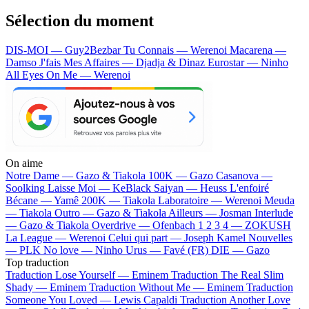
Sélection du moment
DIS-MOI — Guy2Bezbar
Tu Connais — Werenoi
Macarena —
Damso
J'fais Mes Affaires — Djadja & Dinaz
Eurostar — Ninho
All Eyes On Me — Werenoi
On aime
Notre Dame —
Gazo & Tiakola
100K —
Gazo
Casanova —
Soolking
Laisse Moi —
KeBlack
Saiyan —
Heuss L'enfoiré
Bécane —
Yamê
200K —
Tiakola
Laboratoire —
Werenoi
Meuda
—
Tiakola
Outro —
Gazo & Tiakola
Ailleurs —
Josman
Interlude
—
Gazo & Tiakola
Overdrive —
Ofenbach
1 2 3 4 —
ZOKUSH
La League —
Werenoi
Celui qui part —
Joseph Kamel
Nouvelles
—
PLK
No love —
Ninho
Urus —
Favé (FR)
DIE —
Gazo
Top traduction
Traduction Lose Yourself —
Eminem
Traduction The Real Slim
Shady —
Eminem
Traduction Without Me —
Eminem
Traduction
Someone You Loved —
Lewis Capaldi
Traduction Another Love