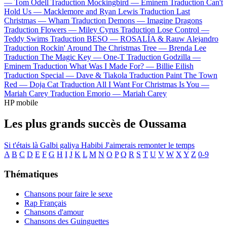
—
Tom Odell
Traduction Mockingbird —
Eminem
Traduction Can't
Hold Us —
Macklemore and Ryan Lewis
Traduction Last
Christmas —
Wham
Traduction Demons —
Imagine Dragons
Traduction Flowers —
Miley Cyrus
Traduction Lose Control —
Teddy Swims
Traduction BESO —
ROSALÍA & Rauw Alejandro
Traduction Rockin' Around The Christmas Tree —
Brenda Lee
Traduction The Magic Key —
One-T
Traduction Godzilla —
Eminem
Traduction What Was I Made For? —
Billie Eilish
Traduction Special —
Dave & Tiakola
Traduction Paint The Town
Red —
Doja Cat
Traduction All I Want For Christmas Is You —
Mariah Carey
Traduction Emorio —
Mariah Carey
HP mobile
Les plus grands succès de Oussama
Si t'étais là
Galbi galiya
Habibi
J'aimerais remonter le temps
A
B
C
D
E
F
G
H
I
J
K
L
M
N
O
P
Q
R
S
T
U
V
W
X
Y
Z
0-9
Thématiques
Chansons pour faire le sexe
Rap Français
Chansons d'amour
Chansons des Guinguettes