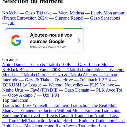
Sélection du moment
No lèche — Gazo
Tiki taka — Vacra
Médusa — Landy
Mon amour
(France Eurovision 2024) — Slimane
Rappel — Gazo
Sensations
— JuL
On aime
Notre Dame —
Gazo & Tiakola
100K —
Gazo
Laisse Moi —
KeBlack
Bécane —
Yamê
200K —
Tiakola
Laboratoire —
Werenoi
Meuda —
Tiakola
Outro —
Gazo & Tiakola
Ailleurs —
Josman
Interlude —
Gazo & Tiakola
Overdrive —
Ofenbach
1 2 3 4 —
ZOKUSH
La League —
Werenoi
Nouvelles —
PLK
No love —
Ninho
Urus —
Favé (FR)
DIE —
Gazo
Demain —
PLK
Avec Toi
—
Oboy
Akrapo 7 —
Uzi (FR)
Top traduction
Traduction Lose Yourself —
Eminem
Traduction The Real Slim
Shady —
Eminem
Traduction Without Me —
Eminem
Traduction
Someone You Loved —
Lewis Capaldi
Traduction Another Love
—
Tom Odell
Traduction Mockingbird —
Eminem
Traduction Can't
Hold Us —
Macklemore and Ryan Lewis
Traduction Last