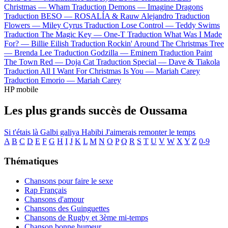
Christmas —
Wham
Traduction Demons —
Imagine Dragons
Traduction BESO —
ROSALÍA & Rauw Alejandro
Traduction
Flowers —
Miley Cyrus
Traduction Lose Control —
Teddy Swims
Traduction The Magic Key —
One-T
Traduction What Was I Made
For? —
Billie Eilish
Traduction Rockin' Around The Christmas Tree
—
Brenda Lee
Traduction Godzilla —
Eminem
Traduction Paint
The Town Red —
Doja Cat
Traduction Special —
Dave & Tiakola
Traduction All I Want For Christmas Is You —
Mariah Carey
Traduction Emorio —
Mariah Carey
HP mobile
Les plus grands succès de Oussama
Si t'étais là
Galbi galiya
Habibi
J'aimerais remonter le temps
A
B
C
D
E
F
G
H
I
J
K
L
M
N
O
P
Q
R
S
T
U
V
W
X
Y
Z
0-9
Thématiques
Chansons pour faire le sexe
Rap Français
Chansons d'amour
Chansons des Guinguettes
Chansons de Rugby et 3ème mi-temps
Chanson bonne humeur