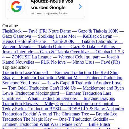
On aime
FlashBack —
Favé (FR)
Notre Dame —
Gazo & Tiakola
100K —
Gazo
Casanova —
Soolking
Laisse Moi —
KeBlack
Saiyan —
Heuss L'enfoiré
Bécane —
Yamê
200K —
Tiakola
Laboratoire —
Werenoi
Meuda —
Tiakola
Outro —
Gazo & Tiakola
Ailleurs —
Josman
Interlude —
Gazo & Tiakola
Overdrive —
Ofenbach
1 2 3
4 —
ZOKUSH
La League —
Werenoi
Celui qui part —
Joseph
Kamel
Nouvelles —
PLK
No love —
Ninho
Urus —
Favé (FR)
Top traduction
Traduction Lose Yourself —
Eminem
Traduction The Real Slim
Shady —
Eminem
Traduction Without Me —
Eminem
Traduction
Someone You Loved —
Lewis Capaldi
Traduction Another Love
—
Tom Odell
Traduction Can't Hold Us —
Macklemore and Ryan
Lewis
Traduction Mockingbird —
Eminem
Traduction Last
Christmas —
Wham
Traduction Demons —
Imagine Dragons
Traduction Flowers —
Miley Cyrus
Traduction Lose Control —
Teddy Swims
Traduction BESO —
ROSALÍA & Rauw Alejandro
Traduction Rockin' Around The Christmas Tree —
Brenda Lee
Traduction The Magic Key —
One-T
Traduction Godzilla —
Eminem
Traduction What Was I Made For? —
Billie Eilish