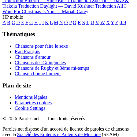
Traduction Emorio —
Billie Eilish
Traduction Special —
Dave &
Tiakola
Traduction Daylight —
David Kushner
Traduction All I
Want For Christmas Is You —
Mariah Carey
HP mobile
A
B
C
D
E
F
G
H
I
J
K
L
M
N
O
P
Q
R
S
T
U
V
W
X
Y
Z
0-9
Thématiques
Chansons pour faire le sexe
Rap Français
Chansons d'amour
Chansons des Guinguettes
Chansons de Rugby et 3ème mi-temps
Chanson bonne humeur
Plan de site
Mentions légales
Paramètres cookies
Cookie Settings
© 2026 Paroles.net — Tous droits réservés
Paroles.net dispose d'un accord de licence de paroles de chansons
avec la
Société des Editeurs et Auteurs de Musique
(SEAM)