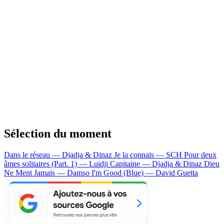
Sélection du moment
Dans le réseau — Djadja & Dinaz
Je la connais — SCH
Pour deux
âmes solitaires (Part. 1) — Luidji
Capitaine — Djadja & Dinaz
Dieu
Ne Ment Jamais — Damso
I'm Good (Blue) — David Guetta