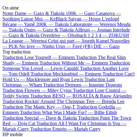
On aime
Notre Dame —
Gazo & Tiakola
100K —
Gazo
Casanova —
Soolking
Laisse Moi —
KeBlack
Saiyan —
Heuss L'enfoiré
Bécane —
Yamê
200K —
Tiakola
Laboratoire —
Werenoi
Meuda
—
Tiakola
Outro —
Gazo & Tiakola
Ailleurs —
Josman
Interlude
—
Gazo & Tiakola
Overdrive —
Ofenbach
1 2 3 4 —
ZOKUSH
La League —
Werenoi
Celui qui part —
Joseph Kamel
Nouvelles
—
PLK
No love —
Ninho
Urus —
Favé (FR)
DIE —
Gazo
Top traduction
Traduction Lose Yourself —
Eminem
Traduction The Real Slim
Shady —
Eminem
Traduction Without Me —
Eminem
Traduction
Someone You Loved —
Lewis Capaldi
Traduction Another Love
—
Tom Odell
Traduction Mockingbird —
Eminem
Traduction Can't
Hold Us —
Macklemore and Ryan Lewis
Traduction Last
Christmas —
Wham
Traduction Demons —
Imagine Dragons
Traduction Flowers —
Miley Cyrus
Traduction Lose Control —
Teddy Swims
Traduction BESO —
ROSALÍA & Rauw Alejandro
Traduction Rockin' Around The Christmas Tree —
Brenda Lee
Traduction The Magic Key —
One-T
Traduction Godzilla —
Eminem
Traduction What Was I Made For? —
Billie Eilish
Traduction Special —
Dave & Tiakola
Traduction Paint The Town
Red —
Doja Cat
Traduction All I Want For Christmas Is You —
Mariah Carey
Traduction Emorio —
Mariah Carey
HP mobile