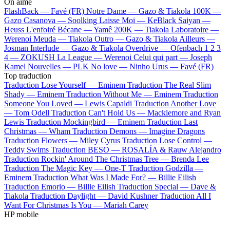
On aime
FlashBack —
Favé (FR)
Notre Dame —
Gazo & Tiakola
100K —
Gazo
Casanova —
Soolking
Laisse Moi —
KeBlack
Saiyan —
Heuss L'enfoiré
Bécane —
Yamê
200K —
Tiakola
Laboratoire —
Werenoi
Meuda —
Tiakola
Outro —
Gazo & Tiakola
Ailleurs —
Josman
Interlude —
Gazo & Tiakola
Overdrive —
Ofenbach
1 2 3
4 —
ZOKUSH
La League —
Werenoi
Celui qui part —
Joseph
Kamel
Nouvelles —
PLK
No love —
Ninho
Urus —
Favé (FR)
Top traduction
Traduction Lose Yourself —
Eminem
Traduction The Real Slim
Shady —
Eminem
Traduction Without Me —
Eminem
Traduction
Someone You Loved —
Lewis Capaldi
Traduction Another Love
—
Tom Odell
Traduction Can't Hold Us —
Macklemore and Ryan
Lewis
Traduction Mockingbird —
Eminem
Traduction Last
Christmas —
Wham
Traduction Demons —
Imagine Dragons
Traduction Flowers —
Miley Cyrus
Traduction Lose Control —
Teddy Swims
Traduction BESO —
ROSALÍA & Rauw Alejandro
Traduction Rockin' Around The Christmas Tree —
Brenda Lee
Traduction The Magic Key —
One-T
Traduction Godzilla —
Eminem
Traduction What Was I Made For? —
Billie Eilish
Traduction Emorio —
Billie Eilish
Traduction Special —
Dave &
Tiakola
Traduction Daylight —
David Kushner
Traduction All I
Want For Christmas Is You —
Mariah Carey
HP mobile