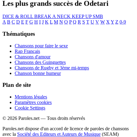
Les plus grands succès de Odetari
DICE & ROLL
BREAK A NECK
KEEP UP
SMB
A
B
C
D
E
F
G
H
I
J
K
L
M
N
O
P
Q
R
S
T
U
V
W
X
Y
Z
0-9
Thématiques
Chansons pour faire le sexe
Rap Français
Chansons d'amour
Chansons des Guinguettes
Chansons de Rugby et 3ème mi-temps
Chanson bonne humeur
Plan de site
Mentions légales
Paramètres cookies
Cookie Settings
© 2026 Paroles.net — Tous droits réservés
Paroles.net dispose d'un accord de licence de paroles de chansons
avec la
Société des Editeurs et Auteurs de Musique
(SEAM)