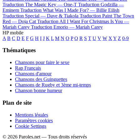
Traduction The Magic Key —
One-T
Traduction Godzilla —
Eminem
Traduction What Was I Made For? —
Billie Eilish
Traduction Special —
Dave & Tiakola
Traduction Paint The Town
Red —
Doja Cat
Traduction All I Want For Christmas Is You —
Mariah Carey
Traduction Emorio —
Mariah Carey
HP mobile
A
B
C
D
E
F
G
H
I
J
K
L
M
N
O
P
Q
R
S
T
U
V
W
X
Y
Z
0-9
Thématiques
Chansons pour faire le sexe
Rap Français
Chansons d'amour
Chansons des Guinguettes
Chansons de Rugby et 3ème mi-temps
Chanson bonne humeur
Plan de site
Mentions légales
Paramètres cookies
Cookie Settings
© 2026 Paroles.net — Tous droits réservés