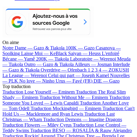
On aime
Notre Dame —
Gazo & Tiakola
100K —
Gazo
Casanova —
Soolking
Laisse Moi —
KeBlack
Saiyan —
Heuss L'enfoiré
Bécane —
Yamê
200K —
Tiakola
Laboratoire —
Werenoi
Meuda
—
Tiakola
Outro —
Gazo & Tiakola
Ailleurs —
Josman
Interlude
—
Gazo & Tiakola
Overdrive —
Ofenbach
1 2 3 4 —
ZOKUSH
La League —
Werenoi
Celui qui part —
Joseph Kamel
Nouvelles
—
PLK
No love —
Ninho
Urus —
Favé (FR)
DIE —
Gazo
Top traduction
Traduction Lose Yourself —
Eminem
Traduction The Real Slim
Shady —
Eminem
Traduction Without Me —
Eminem
Traduction
Someone You Loved —
Lewis Capaldi
Traduction Another Love
—
Tom Odell
Traduction Mockingbird —
Eminem
Traduction Can't
Hold Us —
Macklemore and Ryan Lewis
Traduction Last
Christmas —
Wham
Traduction Demons —
Imagine Dragons
Traduction Flowers —
Miley Cyrus
Traduction Lose Control —
Teddy Swims
Traduction BESO —
ROSALÍA & Rauw Alejandro
Traduction Rockin' Around The Christmas Tree —
Brenda Lee