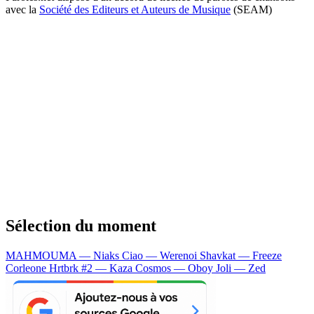
avec la
Société des Editeurs et Auteurs de Musique
(SEAM)
Sélection du moment
MAHMOUMA — Niaks
Ciao — Werenoi
Shavkat — Freeze
Corleone
Hrtbrk #2 — Kaza
Cosmos — Oboy
Joli — Zed