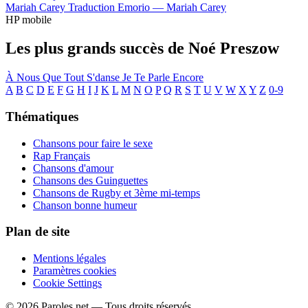
Mariah Carey
Traduction Emorio —
Mariah Carey
HP mobile
Les plus grands succès de Noé Preszow
À Nous
Que Tout S'danse
Je Te Parle Encore
A
B
C
D
E
F
G
H
I
J
K
L
M
N
O
P
Q
R
S
T
U
V
W
X
Y
Z
0-9
Thématiques
Chansons pour faire le sexe
Rap Français
Chansons d'amour
Chansons des Guinguettes
Chansons de Rugby et 3ème mi-temps
Chanson bonne humeur
Plan de site
Mentions légales
Paramètres cookies
Cookie Settings
© 2026 Paroles.net — Tous droits réservés