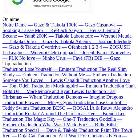
On aime
Notre Dame —
Gazo & Tiakola
100K —
Gazo
Casanova —
Soolking
Laisse Moi —
KeBlack
Saiyan —
Heuss L'enfoiré
Bécane —
Yamê
200K —
Tiakola
Laboratoire —
Werenoi
Meuda
—
Tiakola
Outro —
Gazo & Tiakola
Ailleurs —
Josman
Interlude
—
Gazo & Tiakola
Overdrive —
Ofenbach
1 2 3 4 —
ZOKUSH
La League —
Werenoi
Celui qui part —
Joseph Kamel
Nouvelles
—
PLK
No love —
Ninho
Urus —
Favé (FR)
DIE —
Gazo
Top traduction
Traduction Lose Yourself —
Eminem
Traduction The Real Slim
Shady —
Eminem
Traduction Without Me —
Eminem
Traduction
Someone You Loved —
Lewis Capaldi
Traduction Another Love
—
Tom Odell
Traduction Mockingbird —
Eminem
Traduction Can't
Hold Us —
Macklemore and Ryan Lewis
Traduction Last
Christmas —
Wham
Traduction Demons —
Imagine Dragons
Traduction Flowers —
Miley Cyrus
Traduction Lose Control —
Teddy Swims
Traduction BESO —
ROSALÍA & Rauw Alejandro
Traduction Rockin' Around The Christmas Tree —
Brenda Lee
Traduction The Magic Key —
One-T
Traduction Godzilla —
Eminem
Traduction What Was I Made For? —
Billie Eilish
Traduction Special —
Dave & Tiakola
Traduction Paint The Town
Red —
Doja Cat
Traduction All I Want For Christmas Is You —