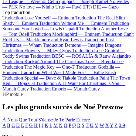
La League —
Werenoi
Celui qui part —
Joseph Kamel
Nouvelles
—
PLK
No love —
Ninho
Urus —
Favé (FR)
DIE —
Gazo
Top traduction
Traduction Lose Yourself —
Eminem
Traduction The Real Slim
Shady —
Eminem
Traduction Without Me —
Eminem
Traduction
Someone You Loved —
Lewis Capaldi
Traduction Another Love
—
Tom Odell
Traduction Mockingbird —
Eminem
Traduction Can't
Hold Us —
Macklemore and Ryan Lewis
Traduction Last
Christmas —
Wham
Traduction Demons —
Imagine Dragons
Traduction Flowers —
Miley Cyrus
Traduction Lose Control —
Teddy Swims
Traduction BESO —
ROSALÍA & Rauw Alejandro
Traduction Rockin' Around The Christmas Tree —
Brenda Lee
Traduction The Magic Key —
One-T
Traduction Godzilla —
Eminem
Traduction What Was I Made For? —
Billie Eilish
Traduction Special —
Dave & Tiakola
Traduction Paint The Town
Red —
Doja Cat
Traduction All I Want For Christmas Is You —
Mariah Carey
Traduction Emorio —
Mariah Carey
HP mobile
Les plus grands succès de Noé Preszow
À Nous
Que Tout S'danse
Je Te Parle Encore
A
B
C
D
E
F
G
H
I
J
K
L
M
N
O
P
Q
R
S
T
U
V
W
X
Y
Z
0-9