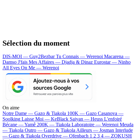
Sélection du moment
DIS-MOI — Guy2Bezbar
Tu Connais — Werenoi
Macarena —
Damso
J'fais Mes Affaires — Djadja & Dinaz
Eurostar — Ninho
All Eyes On Me — Werenoi
On aime
Notre Dame —
Gazo & Tiakola
100K —
Gazo
Casanova —
Soolking
Laisse Moi —
KeBlack
Saiyan —
Heuss L'enfoiré
Bécane —
Yamê
200K —
Tiakola
Laboratoire —
Werenoi
Meuda
—
Tiakola
Outro —
Gazo & Tiakola
Ailleurs —
Josman
Interlude
—
Gazo & Tiakola
Overdrive —
Ofenbach
1 2 3 4 —
ZOKUSH