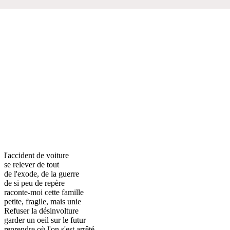
l'accident de voiture
se relever de tout
de l'exode, de la guerre
de si peu de repère
raconte-moi cette famille
petite, fragile, mais unie
Refuser la désinvolture
garder un oeil sur le futur
reprendre où l'on s'est arrêté