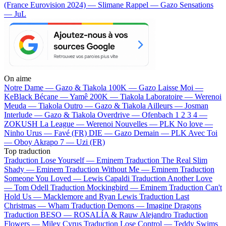
(France Eurovision 2024) — Slimane
Rappel — Gazo
Sensations
— JuL
On aime
Notre Dame —
Gazo & Tiakola
100K —
Gazo
Laisse Moi —
KeBlack
Bécane —
Yamê
200K —
Tiakola
Laboratoire —
Werenoi
Meuda —
Tiakola
Outro —
Gazo & Tiakola
Ailleurs —
Josman
Interlude —
Gazo & Tiakola
Overdrive —
Ofenbach
1 2 3 4 —
ZOKUSH
La League —
Werenoi
Nouvelles —
PLK
No love —
Ninho
Urus —
Favé (FR)
DIE —
Gazo
Demain —
PLK
Avec Toi
—
Oboy
Akrapo 7 —
Uzi (FR)
Top traduction
Traduction Lose Yourself —
Eminem
Traduction The Real Slim
Shady —
Eminem
Traduction Without Me —
Eminem
Traduction
Someone You Loved —
Lewis Capaldi
Traduction Another Love
—
Tom Odell
Traduction Mockingbird —
Eminem
Traduction Can't
Hold Us —
Macklemore and Ryan Lewis
Traduction Last
Christmas —
Wham
Traduction Demons —
Imagine Dragons
Traduction BESO —
ROSALÍA & Rauw Alejandro
Traduction
Flowers —
Miley Cyrus
Traduction Lose Control —
Teddy Swims