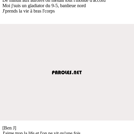
De minuit aux aurores on mettait tout l'monde d'accord
Moi j'suis un gladiator du 9-5, banlieue nord
J'prends la vie à bras l'corps
[Ben J]
J'aime trop la life et l'on ne vit qu'une fois