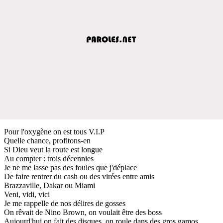
Pour l'oxygène on est tous V.I.P
Quelle chance, profitons-en
Si Dieu veut la route est longue
Au compter : trois décennies
Je ne me lasse pas des foules que j'déplace
De faire rentrer du cash ou des virées entre amis
Brazzaville, Dakar ou Miami
Veni, vidi, vici
Je me rappelle de nos délires de gosses
On rêvait de Nino Brown, on voulait être des boss
Aujourd'hui on fait des disques, on roule dans des gros gamos