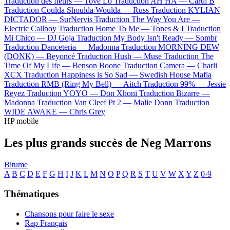
Traduction des fleurs —
Tove Lo
Traduction AH HA —
Cardi B
Traduction Coulda Shoulda Woulda —
Russ
Traduction KYLIAN
DICTADOR —
SurNervis
Traduction The Way You Are —
Electric Callboy
Traduction Home To Me —
Tones & I
Traduction
Mi Chico —
DJ Goja
Traduction My Body Isn't Ready —
Sombr
Traduction Danceteria —
Madonna
Traduction MORNING DEW
(DONK) —
Beyoncé
Traduction Hush —
Muse
Traduction The
Time Of My Life —
Benson Boone
Traduction Camera —
Charli
XCX
Traduction Happiness is So Sad —
Swedish House Mafia
Traduction RMB (Ring My Bell) —
Aitch
Traduction 99% —
Jessie
Reyez
Traduction YOYO —
Don Xhoni
Traduction Bizarre —
Madonna
Traduction Van Cleef Pt 2 —
Malie Donn
Traduction
WIDE AWAKE —
Chris Grey
HP mobile
Les plus grands succès de Neg Marrons
Bitume
A
B
C
D
E
F
G
H
I
J
K
L
M
N
O
P
Q
R
S
T
U
V
W
X
Y
Z
0-9
Thématiques
Chansons pour faire le sexe
Rap Français