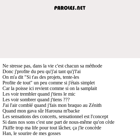
Ne stresse pas, dans la vie c'est chacun sa méthode
Donc j'profite du peu qu'j'ai tant qu'j'l'ai
On m'a dit "Si t'as des projets, tente-les
Profite de tout" un peu comme si j'étais simplet
Car la poisse ici revient comme si on la samplait
Les voir trembler quand j'tiens le mic
Les voir sombrer quand j'tiens ???
J'ai l'air comblé quand j'fais mon braquo au Zénith
Quand mon gava sûr Harouna m'backe
Les sensations des concerts, sensationnel est l'concept
Si dans nos sons c'est une part de nous-même qu'on cède
J'kiffe trop ma life pour tout lâcher, ça j'le concède
Han, le sourire de mes gosses