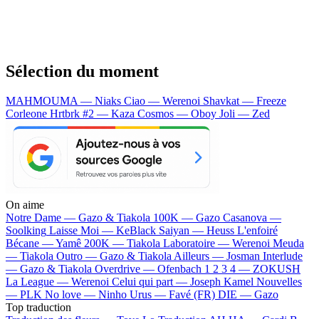
Sélection du moment
MAHMOUMA — Niaks
Ciao — Werenoi
Shavkat — Freeze
Corleone
Hrtbrk #2 — Kaza
Cosmos — Oboy
Joli — Zed
On aime
Notre Dame —
Gazo & Tiakola
100K —
Gazo
Casanova —
Soolking
Laisse Moi —
KeBlack
Saiyan —
Heuss L'enfoiré
Bécane —
Yamê
200K —
Tiakola
Laboratoire —
Werenoi
Meuda
—
Tiakola
Outro —
Gazo & Tiakola
Ailleurs —
Josman
Interlude
—
Gazo & Tiakola
Overdrive —
Ofenbach
1 2 3 4 —
ZOKUSH
La League —
Werenoi
Celui qui part —
Joseph Kamel
Nouvelles
—
PLK
No love —
Ninho
Urus —
Favé (FR)
DIE —
Gazo
Top traduction