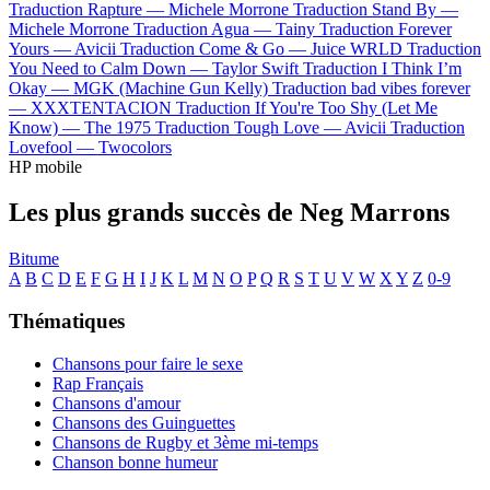
Traduction Rapture —
Michele Morrone
Traduction Stand By —
Michele Morrone
Traduction Agua —
Tainy
Traduction Forever
Yours —
Avicii
Traduction Come & Go —
Juice WRLD
Traduction
You Need to Calm Down —
Taylor Swift
Traduction I Think I’m
Okay —
MGK (Machine Gun Kelly)
Traduction bad vibes forever
—
XXXTENTACION
Traduction If You're Too Shy (Let Me
Know) —
The 1975
Traduction Tough Love —
Avicii
Traduction
Lovefool —
Twocolors
HP mobile
Les plus grands succès de Neg Marrons
Bitume
A
B
C
D
E
F
G
H
I
J
K
L
M
N
O
P
Q
R
S
T
U
V
W
X
Y
Z
0-9
Thématiques
Chansons pour faire le sexe
Rap Français
Chansons d'amour
Chansons des Guinguettes
Chansons de Rugby et 3ème mi-temps
Chanson bonne humeur