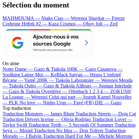
Sélection du moment
MAHMOUMA — Niaks
Ciao — Werenoi
Shavkat — Freeze
Corleone
Hrtbrk #2 — Kaza
Cosmos — Oboy
Joli — Zed
On aime
Notre Dame —
Gazo & Tiakola
100K —
Gazo
Casanova —
Soolking
Laisse Moi —
KeBlack
Saiyan —
Heuss L'enfoiré
Bécane —
Yamê
200K —
Tiakola
Laboratoire —
Werenoi
Meuda
—
Tiakola
Outro —
Gazo & Tiakola
Ailleurs —
Josman
Interlude
—
Gazo & Tiakola
Overdrive —
Ofenbach
1 2 3 4 —
ZOKUSH
La League —
Werenoi
Celui qui part —
Joseph Kamel
Nouvelles
—
PLK
No love —
Ninho
Urus —
Favé (FR)
DIE —
Gazo
Top traduction
Traduction Monsters —
James Blunt
Traduction Streets —
Doja Cat
Traduction Drivers license —
Olivia Rodrigo
Traduction Lover —
Taylor Swift
Traduction Teeth —
5 Seconds Of Summer
Traduction
Seya —
Morad
Traduction No Idea —
Don Toliver
Traduction
Morado —
J Balvin
Traduction Hard For Me —
Michele Morrone