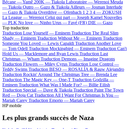
Bécane —
Yamê
200K —
Tiakola
Laboratoire —
Werenoi
Meuda
—
Tiakola
Outro —
Gazo & Tiakola
Ailleurs —
Josman
Interlude
—
Gazo & Tiakola
Overdrive —
Ofenbach
1 2 3 4 —
ZOKUSH
La League —
Werenoi
Celui qui part —
Joseph Kamel
Nouvelles
—
PLK
No love —
Ninho
Urus —
Favé (FR)
DIE —
Gazo
Top traduction
Traduction Lose Yourself —
Eminem
Traduction The Real Slim
Shady —
Eminem
Traduction Without Me —
Eminem
Traduction
Someone You Loved —
Lewis Capaldi
Traduction Another Love
—
Tom Odell
Traduction Mockingbird —
Eminem
Traduction Can't
Hold Us —
Macklemore and Ryan Lewis
Traduction Last
Christmas —
Wham
Traduction Demons —
Imagine Dragons
Traduction Flowers —
Miley Cyrus
Traduction Lose Control —
Teddy Swims
Traduction BESO —
ROSALÍA & Rauw Alejandro
Traduction Rockin' Around The Christmas Tree —
Brenda Lee
Traduction The Magic Key —
One-T
Traduction Godzilla —
Eminem
Traduction What Was I Made For? —
Billie Eilish
Traduction Special —
Dave & Tiakola
Traduction Paint The Town
Red —
Doja Cat
Traduction All I Want For Christmas Is You —
Mariah Carey
Traduction Emorio —
Mariah Carey
HP mobile
Les plus grands succès de Naza