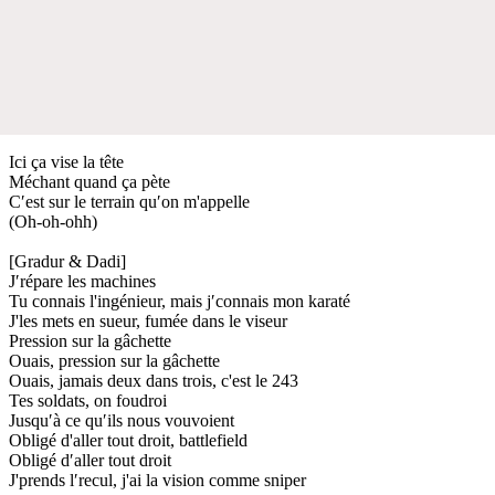
Ici ça vise la tête
Méchant quand ça pète
C′est sur le terrain qu′on m'appelle
(Oh-oh-ohh)
[Gradur & Dadi]
J′répare les machines
Tu connais l'ingénieur, mais j′connais mon karaté
J'les mets en sueur, fumée dans le viseur
Pression sur la gâchette
Ouais, pression sur la gâchette
Ouais, jamais deux dans trois, c'est le 243
Tes soldats, on foudroi
Jusqu′à ce qu′ils nous vouvoient
Obligé d'aller tout droit, battlefield
Obligé d′aller tout droit
J'prends l′recul, j'ai la vision comme sniper