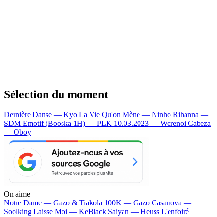
Sélection du moment
Dernière Danse — Kyo
La Vie Qu'on Mène — Ninho
Rihanna —
SDM
Emotif (Booska 1H) — PLK
10.03.2023 — Werenoi
Cabeza
— Oboy
On aime
Notre Dame —
Gazo & Tiakola
100K —
Gazo
Casanova —
Soolking
Laisse Moi —
KeBlack
Saiyan —
Heuss L'enfoiré