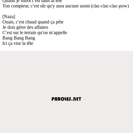
Quand je shoot c'est dans la tête
Ton compteur, c′est sûr qu'y aura aucune assist (clac-clac-clac-pow)
[Naza]
Ouais, c′est chaud quand ça pète
Je dois gérer des affaires
C′est sur le terrain qu'on m′appelle
Bang Bang Bang
Ici ça vise la tête