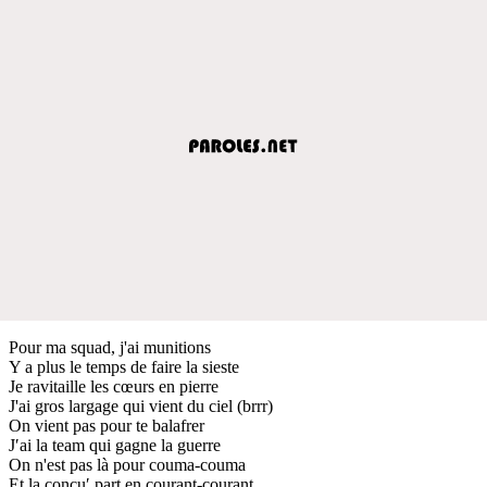
Pour ma squad, j'ai munitions
Y a plus le temps de faire la sieste
Je ravitaille les cœurs en pierre
J'ai gros largage qui vient du ciel (brrr)
On vient pas pour te balafrer
J′ai la team qui gagne la guerre
On n'est pas là pour couma-couma
Et la concu′ part en courant-courant