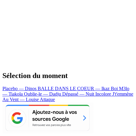
Sélection du moment
Placebo — Dinos
BALLE DANS LE COEUR — Ikaz Boi
M3lo
— Tiakola
Oublie-le — Dadju
Dépassé — Nuit Incolore
J't'emmène
Au Vent — Louise Attaque