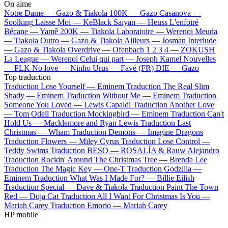
On aime
Notre Dame —
Gazo & Tiakola
100K —
Gazo
Casanova —
Soolking
Laisse Moi —
KeBlack
Saiyan —
Heuss L'enfoiré
Bécane —
Yamê
200K —
Tiakola
Laboratoire —
Werenoi
Meuda
—
Tiakola
Outro —
Gazo & Tiakola
Ailleurs —
Josman
Interlude
—
Gazo & Tiakola
Overdrive —
Ofenbach
1 2 3 4 —
ZOKUSH
La League —
Werenoi
Celui qui part —
Joseph Kamel
Nouvelles
—
PLK
No love —
Ninho
Urus —
Favé (FR)
DIE —
Gazo
Top traduction
Traduction Lose Yourself —
Eminem
Traduction The Real Slim
Shady —
Eminem
Traduction Without Me —
Eminem
Traduction
Someone You Loved —
Lewis Capaldi
Traduction Another Love
—
Tom Odell
Traduction Mockingbird —
Eminem
Traduction Can't
Hold Us —
Macklemore and Ryan Lewis
Traduction Last
Christmas —
Wham
Traduction Demons —
Imagine Dragons
Traduction Flowers —
Miley Cyrus
Traduction Lose Control —
Teddy Swims
Traduction BESO —
ROSALÍA & Rauw Alejandro
Traduction Rockin' Around The Christmas Tree —
Brenda Lee
Traduction The Magic Key —
One-T
Traduction Godzilla —
Eminem
Traduction What Was I Made For? —
Billie Eilish
Traduction Special —
Dave & Tiakola
Traduction Paint The Town
Red —
Doja Cat
Traduction All I Want For Christmas Is You —
Mariah Carey
Traduction Emorio —
Mariah Carey
HP mobile