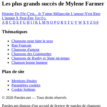
Les plus grands succès de Mylene Farmer
Histoire De Fée C'est...
Je T'aime Mélancolie
L'amour N'est Rien
L'instant X
Peut-Être Toi
Q.i.
A
B
C
D
E
F
G
H
I
J
K
L
M
N
O
P
Q
R
S
T
U
V
W
X
Y
Z
0-9
Thématiques
Chansons pour faire le sexe
Rap Français
Chansons d'amour
Chansons des Guinguettes
Chansons de Rugby et 3ème mi-temps
Chanson bonne humeur
Plan de site
Mentions légales
Paramètres cookies
Cookie Settings
© 2026 Paroles.net — Tous droits réservés
Paroles.net dispose d'un accord de licence de paroles de chansons