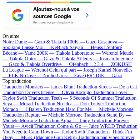
On aime
Notre Dame —
Gazo & Tiakola
100K —
Gazo
Casanova —
Soolking
Laisse Moi —
KeBlack
Saiyan —
Heuss L'enfoiré
Bécane —
Yamê
200K —
Tiakola
Laboratoire —
Werenoi
Meuda
—
Tiakola
Outro —
Gazo & Tiakola
Ailleurs —
Josman
Interlude
—
Gazo & Tiakola
Overdrive —
Ofenbach
1 2 3 4 —
ZOKUSH
La League —
Werenoi
Celui qui part —
Joseph Kamel
Nouvelles
—
PLK
No love —
Ninho
Urus —
Favé (FR)
DIE —
Gazo
Top traduction
Traduction Monsters —
James Blunt
Traduction Streets —
Doja Cat
Traduction Drivers license —
Olivia Rodrigo
Traduction Lover —
Taylor Swift
Traduction Teeth —
5 Seconds Of Summer
Traduction
Seya —
Morad
Traduction No Idea —
Don Toliver
Traduction
Morado —
J Balvin
Traduction Hard For Me —
Michele Morrone
Traduction Rapture —
Michele Morrone
Traduction Stand By —
Michele Morrone
Traduction Agua —
Tainy
Traduction Forever
Yours —
Avicii
Traduction Come & Go —
Juice WRLD
Traduction
You Need to Calm Down —
Taylor Swift
Traduction I Think I’m
Okay —
MGK (Machine Gun Kelly)
Traduction bad vibes forever