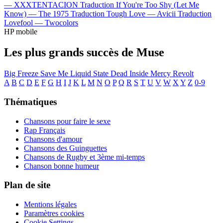
—
XXXTENTACION
Traduction If You're Too Shy (Let Me
Know) —
The 1975
Traduction Tough Love —
Avicii
Traduction
Lovefool —
Twocolors
HP mobile
Les plus grands succès de Muse
Big Freeze
Save Me
Liquid State
Dead Inside
Mercy
Revolt
A
B
C
D
E
F
G
H
I
J
K
L
M
N
O
P
Q
R
S
T
U
V
W
X
Y
Z
0-9
Thématiques
Chansons pour faire le sexe
Rap Français
Chansons d'amour
Chansons des Guinguettes
Chansons de Rugby et 3ème mi-temps
Chanson bonne humeur
Plan de site
Mentions légales
Paramètres cookies
Cookie Settings