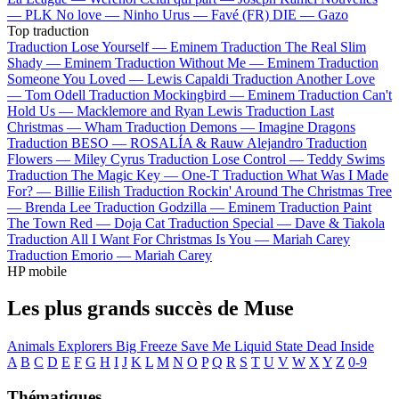
—
PLK
No love —
Ninho
Urus —
Favé (FR)
DIE —
Gazo
Top traduction
Traduction Lose Yourself —
Eminem
Traduction The Real Slim
Shady —
Eminem
Traduction Without Me —
Eminem
Traduction
Someone You Loved —
Lewis Capaldi
Traduction Another Love
—
Tom Odell
Traduction Mockingbird —
Eminem
Traduction Can't
Hold Us —
Macklemore and Ryan Lewis
Traduction Last
Christmas —
Wham
Traduction Demons —
Imagine Dragons
Traduction BESO —
ROSALÍA & Rauw Alejandro
Traduction
Flowers —
Miley Cyrus
Traduction Lose Control —
Teddy Swims
Traduction The Magic Key —
One-T
Traduction What Was I Made
For? —
Billie Eilish
Traduction Rockin' Around The Christmas Tree
—
Brenda Lee
Traduction Godzilla —
Eminem
Traduction Paint
The Town Red —
Doja Cat
Traduction Special —
Dave & Tiakola
Traduction All I Want For Christmas Is You —
Mariah Carey
Traduction Emorio —
Mariah Carey
HP mobile
Les plus grands succès de Muse
Animals
Explorers
Big Freeze
Save Me
Liquid State
Dead Inside
A
B
C
D
E
F
G
H
I
J
K
L
M
N
O
P
Q
R
S
T
U
V
W
X
Y
Z
0-9
Thématiques