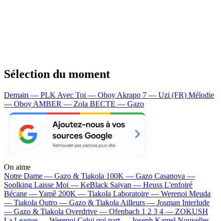
Sélection du moment
Demain — PLK
Avec Toi — Oboy
Akrapo 7 — Uzi (FR)
Mélodie
— Oboy
AMBER — Zola
BECTE — Gazo
On aime
Notre Dame —
Gazo & Tiakola
100K —
Gazo
Casanova —
Soolking
Laisse Moi —
KeBlack
Saiyan —
Heuss L'enfoiré
Bécane —
Yamê
200K —
Tiakola
Laboratoire —
Werenoi
Meuda
—
Tiakola
Outro —
Gazo & Tiakola
Ailleurs —
Josman
Interlude
—
Gazo & Tiakola
Overdrive —
Ofenbach
1 2 3 4 —
ZOKUSH
La League —
Werenoi
Celui qui part —
Joseph Kamel
Nouvelles