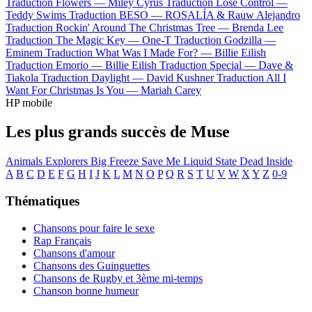
Traduction Flowers —
Miley Cyrus
Traduction Lose Control —
Teddy Swims
Traduction BESO —
ROSALÍA & Rauw Alejandro
Traduction Rockin' Around The Christmas Tree —
Brenda Lee
Traduction The Magic Key —
One-T
Traduction Godzilla —
Eminem
Traduction What Was I Made For? —
Billie Eilish
Traduction Emorio —
Billie Eilish
Traduction Special —
Dave &
Tiakola
Traduction Daylight —
David Kushner
Traduction All I
Want For Christmas Is You —
Mariah Carey
HP mobile
Les plus grands succès de Muse
Animals
Explorers
Big Freeze
Save Me
Liquid State
Dead Inside
A
B
C
D
E
F
G
H
I
J
K
L
M
N
O
P
Q
R
S
T
U
V
W
X
Y
Z
0-9
Thématiques
Chansons pour faire le sexe
Rap Français
Chansons d'amour
Chansons des Guinguettes
Chansons de Rugby et 3ème mi-temps
Chanson bonne humeur