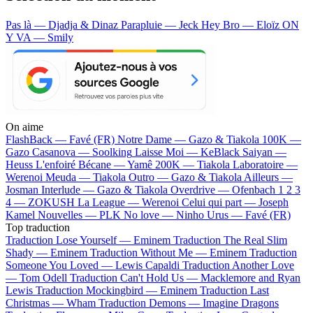
Pas là — Djadja & Dinaz
Parapluie — Jeck
Hey Bro — Eloïz
ON
Y VA — Smily
On aime
FlashBack —
Favé (FR)
Notre Dame —
Gazo & Tiakola
100K —
Gazo
Casanova —
Soolking
Laisse Moi —
KeBlack
Saiyan —
Heuss L'enfoiré
Bécane —
Yamê
200K —
Tiakola
Laboratoire —
Werenoi
Meuda —
Tiakola
Outro —
Gazo & Tiakola
Ailleurs —
Josman
Interlude —
Gazo & Tiakola
Overdrive —
Ofenbach
1 2 3
4 —
ZOKUSH
La League —
Werenoi
Celui qui part —
Joseph
Kamel
Nouvelles —
PLK
No love —
Ninho
Urus —
Favé (FR)
Top traduction
Traduction Lose Yourself —
Eminem
Traduction The Real Slim
Shady —
Eminem
Traduction Without Me —
Eminem
Traduction
Someone You Loved —
Lewis Capaldi
Traduction Another Love
—
Tom Odell
Traduction Can't Hold Us —
Macklemore and Ryan
Lewis
Traduction Mockingbird —
Eminem
Traduction Last
Christmas —
Wham
Traduction Demons —
Imagine Dragons