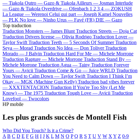
—
Tiakola
Outro —
Gazo & Tiakola
Ailleurs —
Josman
Interlude
—
Gazo & Tiakola
Overdrive —
Ofenbach
1 2 3 4 —
ZOKUSH
La League —
Werenoi
Celui qui part —
Joseph Kamel
Nouvelles
—
PLK
No love —
Ninho
Urus —
Favé (FR)
DIE —
Gazo
Top traduction
Traduction Monsters —
James Blunt
Traduction Streets —
Doja Cat
Traduction Drivers license —
Olivia Rodrigo
Traduction Lover —
Taylor Swift
Traduction Teeth —
5 Seconds Of Summer
Traduction
Seya —
Morad
Traduction No Idea —
Don Toliver
Traduction
Morado —
J Balvin
Traduction Hard For Me —
Michele Morrone
Traduction Rapture —
Michele Morrone
Traduction Stand By —
Michele Morrone
Traduction Agua —
Tainy
Traduction Forever
Yours —
Avicii
Traduction Come & Go —
Juice WRLD
Traduction
You Need to Calm Down —
Taylor Swift
Traduction I Think I’m
Okay —
MGK (Machine Gun Kelly)
Traduction bad vibes forever
—
XXXTENTACION
Traduction If You're Too Shy (Let Me
Know) —
The 1975
Traduction Tough Love —
Avicii
Traduction
Lovefool —
Twocolors
HP mobile
Les plus grands succès de Montell Fish
Who Did You Touch?
Is it a Crime?
A
B
C
D
E
F
G
H
I
J
K
L
M
N
O
P
Q
R
S
T
U
V
W
X
Y
Z
0-9