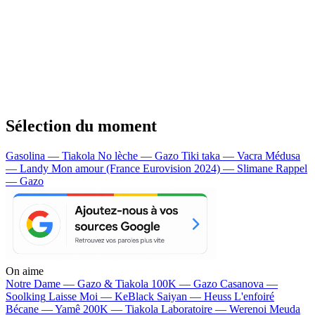
Sélection du moment
Gasolina — Tiakola
No lèche — Gazo
Tiki taka — Vacra
Médusa
— Landy
Mon amour (France Eurovision 2024) — Slimane
Rappel
— Gazo
On aime
Notre Dame —
Gazo & Tiakola
100K —
Gazo
Casanova —
Soolking
Laisse Moi —
KeBlack
Saiyan —
Heuss L'enfoiré
Bécane —
Yamê
200K —
Tiakola
Laboratoire —
Werenoi
Meuda