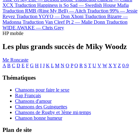
XCX
Traduction Happiness is So Sad —
Swedish House Mafia
Traduction RMB (Ring My Bell) —
Aitch
Traduction 99% —
Jessie
Reyez
Traduction YOYO —
Don Xhoni
Traduction Bizarre —
Madonna
Traduction Van Cleef Pt 2 —
Malie Donn
Traduction
WIDE AWAKE —
Chris Grey
HP mobile
Les plus grands succès de Miky Woodz
Me Roncaste
A
B
C
D
E
F
G
H
I
J
K
L
M
N
O
P
Q
R
S
T
U
V
W
X
Y
Z
0-9
Thématiques
Chansons pour faire le sexe
Rap Français
Chansons d'amour
Chansons des Guinguettes
Chansons de Rugby et 3ème mi-temps
Chanson bonne humeur
Plan de site