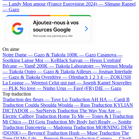
— Landy
Mon amour (France Eurovision 2024) — Slimane
Rappel
— Gazo
On aime
Notre Dame —
Gazo & Tiakola
100K —
Gazo
Casanova —
Soolking
Laisse Moi —
KeBlack
Saiyan —
Heuss L'enfoiré
Bécane —
Yamê
200K —
Tiakola
Laboratoire —
Werenoi
Meuda
—
Tiakola
Outro —
Gazo & Tiakola
Ailleurs —
Josman
Interlude
—
Gazo & Tiakola
Overdrive —
Ofenbach
1 2 3 4 —
ZOKUSH
La League —
Werenoi
Celui qui part —
Joseph Kamel
Nouvelles
—
PLK
No love —
Ninho
Urus —
Favé (FR)
DIE —
Gazo
Top traduction
Traduction des fleurs —
Tove Lo
Traduction AH HA —
Cardi B
Traduction Coulda Shoulda Woulda —
Russ
Traduction KYLIAN
DICTADOR —
SurNervis
Traduction The Way You Are —
Electric Callboy
Traduction Home To Me —
Tones & I
Traduction
Mi Chico —
DJ Goja
Traduction My Body Isn't Ready —
Sombr
Traduction Danceteria —
Madonna
Traduction MORNING DEW
(DONK) —
Beyoncé
Traduction Hush —
Muse
Traduction The
Time Of My Life —
Benson Boone
Traduction Camera —
Charli