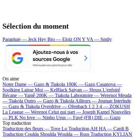
Sélection du moment
Parapluie — Jeck
Hey Bro — Eloïz
ON Y VA — Smily
On aime
Notre Dame —
Gazo & Tiakola
100K —
Gazo
Casanova —
Soolking
Laisse Moi —
KeBlack
Saiyan —
Heuss L'enfoiré
Bécane —
Yamê
200K —
Tiakola
Laboratoire —
Werenoi
Meuda
—
Tiakola
Outro —
Gazo & Tiakola
Ailleurs —
Josman
Interlude
—
Gazo & Tiakola
Overdrive —
Ofenbach
1 2 3 4 —
ZOKUSH
La League —
Werenoi
Celui qui part —
Joseph Kamel
Nouvelles
—
PLK
No love —
Ninho
Urus —
Favé (FR)
DIE —
Gazo
Top traduction
Traduction des fleurs —
Tove Lo
Traduction AH HA —
Cardi B
Traduction Coulda Shoulda Woulda —
Russ
Traduction KYLIAN