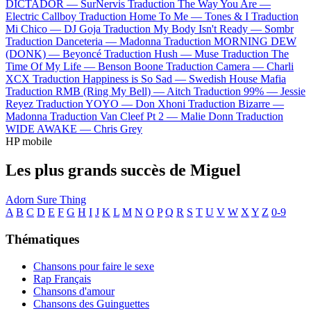
DICTADOR —
SurNervis
Traduction The Way You Are —
Electric Callboy
Traduction Home To Me —
Tones & I
Traduction
Mi Chico —
DJ Goja
Traduction My Body Isn't Ready —
Sombr
Traduction Danceteria —
Madonna
Traduction MORNING DEW
(DONK) —
Beyoncé
Traduction Hush —
Muse
Traduction The
Time Of My Life —
Benson Boone
Traduction Camera —
Charli
XCX
Traduction Happiness is So Sad —
Swedish House Mafia
Traduction RMB (Ring My Bell) —
Aitch
Traduction 99% —
Jessie
Reyez
Traduction YOYO —
Don Xhoni
Traduction Bizarre —
Madonna
Traduction Van Cleef Pt 2 —
Malie Donn
Traduction
WIDE AWAKE —
Chris Grey
HP mobile
Les plus grands succès de Miguel
Adorn
Sure Thing
A
B
C
D
E
F
G
H
I
J
K
L
M
N
O
P
Q
R
S
T
U
V
W
X
Y
Z
0-9
Thématiques
Chansons pour faire le sexe
Rap Français
Chansons d'amour
Chansons des Guinguettes