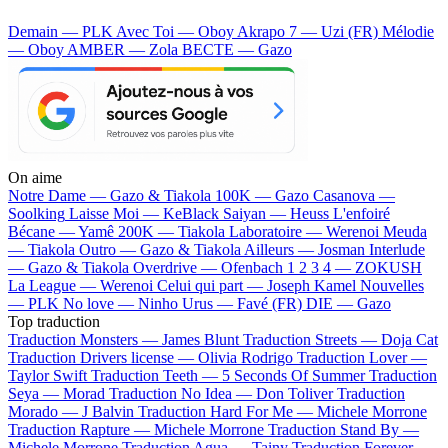
Demain — PLK
Avec Toi — Oboy
Akrapo 7 — Uzi (FR)
Mélodie
— Oboy
AMBER — Zola
BECTE — Gazo
On aime
Notre Dame —
Gazo & Tiakola
100K —
Gazo
Casanova —
Soolking
Laisse Moi —
KeBlack
Saiyan —
Heuss L'enfoiré
Bécane —
Yamê
200K —
Tiakola
Laboratoire —
Werenoi
Meuda
—
Tiakola
Outro —
Gazo & Tiakola
Ailleurs —
Josman
Interlude
—
Gazo & Tiakola
Overdrive —
Ofenbach
1 2 3 4 —
ZOKUSH
La League —
Werenoi
Celui qui part —
Joseph Kamel
Nouvelles
—
PLK
No love —
Ninho
Urus —
Favé (FR)
DIE —
Gazo
Top traduction
Traduction Monsters —
James Blunt
Traduction Streets —
Doja Cat
Traduction Drivers license —
Olivia Rodrigo
Traduction Lover —
Taylor Swift
Traduction Teeth —
5 Seconds Of Summer
Traduction
Seya —
Morad
Traduction No Idea —
Don Toliver
Traduction
Morado —
J Balvin
Traduction Hard For Me —
Michele Morrone
Traduction Rapture —
Michele Morrone
Traduction Stand By —
Michele Morrone
Traduction Agua —
Tainy
Traduction Forever