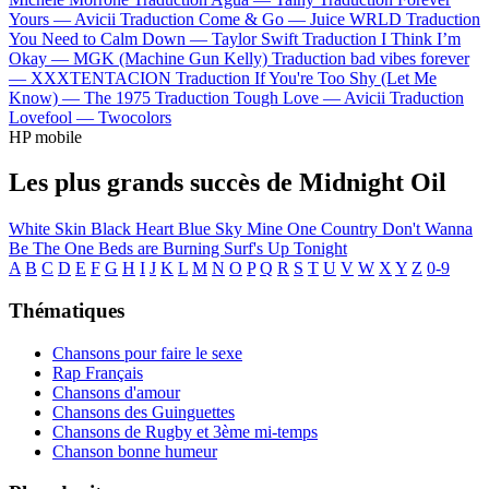
Yours —
Avicii
Traduction Come & Go —
Juice WRLD
Traduction
You Need to Calm Down —
Taylor Swift
Traduction I Think I’m
Okay —
MGK (Machine Gun Kelly)
Traduction bad vibes forever
—
XXXTENTACION
Traduction If You're Too Shy (Let Me
Know) —
The 1975
Traduction Tough Love —
Avicii
Traduction
Lovefool —
Twocolors
HP mobile
Les plus grands succès de Midnight Oil
White Skin Black Heart
Blue Sky Mine
One Country
Don't Wanna
Be The One
Beds are Burning
Surf's Up Tonight
A
B
C
D
E
F
G
H
I
J
K
L
M
N
O
P
Q
R
S
T
U
V
W
X
Y
Z
0-9
Thématiques
Chansons pour faire le sexe
Rap Français
Chansons d'amour
Chansons des Guinguettes
Chansons de Rugby et 3ème mi-temps
Chanson bonne humeur