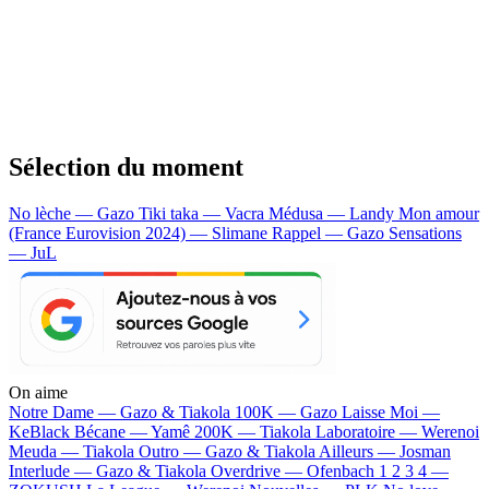
Sélection du moment
No lèche — Gazo
Tiki taka — Vacra
Médusa — Landy
Mon amour
(France Eurovision 2024) — Slimane
Rappel — Gazo
Sensations
— JuL
On aime
Notre Dame —
Gazo & Tiakola
100K —
Gazo
Laisse Moi —
KeBlack
Bécane —
Yamê
200K —
Tiakola
Laboratoire —
Werenoi
Meuda —
Tiakola
Outro —
Gazo & Tiakola
Ailleurs —
Josman
Interlude —
Gazo & Tiakola
Overdrive —
Ofenbach
1 2 3 4 —