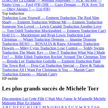
ZOKUSH
La League —
Werenoi
Nouvelles —
PLK
No love —
Ninho
Urus —
Favé (FR)
DIE —
Gazo
Demain —
PLK
Avec Toi
—
Oboy
Akrapo 7 —
Uzi (FR)
Top traduction
Traduction Lose Yourself —
Eminem
Traduction The Real Slim
Shady —
Eminem
Traduction Without Me —
Eminem
Traduction
Someone You Loved —
Lewis Capaldi
Traduction Another Love
—
Tom Odell
Traduction Mockingbird —
Eminem
Traduction Can't
Hold Us —
Macklemore and Ryan Lewis
Traduction Last
Christmas —
Wham
Traduction Demons —
Imagine Dragons
Traduction BESO —
ROSALÍA & Rauw Alejandro
Traduction
Flowers —
Miley Cyrus
Traduction Lose Control —
Teddy Swims
Traduction The Magic Key —
One-T
Traduction What Was I Made
For? —
Billie Eilish
Traduction Rockin' Around The Christmas Tree
—
Brenda Lee
Traduction Godzilla —
Eminem
Traduction Paint
The Town Red —
Doja Cat
Traduction Special —
Dave & Tiakola
Traduction All I Want For Christmas Is You —
Mariah Carey
Traduction Emorio —
Mariah Carey
HP mobile
Les plus grands succès de Michèle Torr
Discomotion
Lui
Cette Fille C'était Moi
J'aime
Je M'appelle Michèle
Midnight Blue En Irlande
A
B
C
D
E
F
G
H
I
J
K
L
M
N
O
P
Q
R
S
T
U
V
W
X
Y
Z
0-9