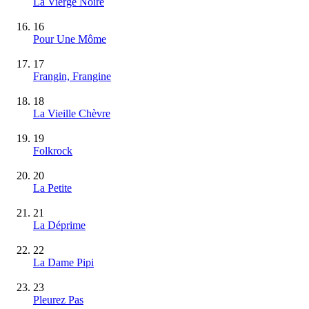
La Vierge Noire
16
Pour Une Môme
17
Frangin, Frangine
18
La Vieille Chèvre
19
Folkrock
20
La Petite
21
La Déprime
22
La Dame Pipi
23
Pleurez Pas