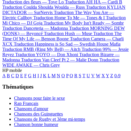
Traduction des fleurs —
Tove Lo
Traduction AH HA —
Cardi B
Traduction Coulda Shoulda Woulda —
Russ
Traduction KYLIAN
DICTADOR —
SurNervis
Traduction The Way You Are —
Electric Callboy
Traduction Home To Me —
Tones & I
Traduction
Mi Chico —
DJ Goja
Traduction My Body Isn't Ready —
Sombr
Traduction Danceteria —
Madonna
Traduction MORNING DEW
(DONK) —
Beyoncé
Traduction Hush —
Muse
Traduction The
Time Of My Life —
Benson Boone
Traduction Camera —
Charli
XCX
Traduction Happiness is So Sad —
Swedish House Mafia
Traduction RMB (Ring My Bell) —
Aitch
Traduction 99% —
Jessie
Reyez
Traduction YOYO —
Don Xhoni
Traduction Bizarre —
Madonna
Traduction Van Cleef Pt 2 —
Malie Donn
Traduction
WIDE AWAKE —
Chris Grey
HP mobile
A
B
C
D
E
F
G
H
I
J
K
L
M
N
O
P
Q
R
S
T
U
V
W
X
Y
Z
0-9
Thématiques
Chansons pour faire le sexe
Rap Français
Chansons d'amour
Chansons des Guinguettes
Chansons de Rugby et 3ème mi-temps
Chanson bonne humeur