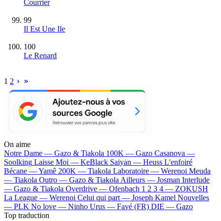
Courrier
99
Il Est Une Ile
100
Le Renard
1
2
On aime
Notre Dame —
Gazo & Tiakola
100K —
Gazo
Casanova —
Soolking
Laisse Moi —
KeBlack
Saiyan —
Heuss L'enfoiré
Bécane —
Yamê
200K —
Tiakola
Laboratoire —
Werenoi
Meuda
—
Tiakola
Outro —
Gazo & Tiakola
Ailleurs —
Josman
Interlude
—
Gazo & Tiakola
Overdrive —
Ofenbach
1 2 3 4 —
ZOKUSH
La League —
Werenoi
Celui qui part —
Joseph Kamel
Nouvelles
—
PLK
No love —
Ninho
Urus —
Favé (FR)
DIE —
Gazo
Top traduction