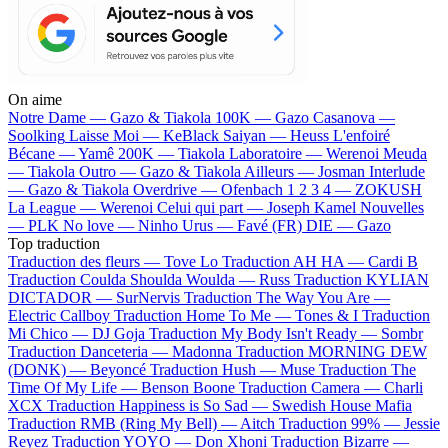
On aime
Notre Dame —
Gazo & Tiakola
100K —
Gazo
Casanova —
Soolking
Laisse Moi —
KeBlack
Saiyan —
Heuss L'enfoiré
Bécane —
Yamê
200K —
Tiakola
Laboratoire —
Werenoi
Meuda
—
Tiakola
Outro —
Gazo & Tiakola
Ailleurs —
Josman
Interlude
—
Gazo & Tiakola
Overdrive —
Ofenbach
1 2 3 4 —
ZOKUSH
La League —
Werenoi
Celui qui part —
Joseph Kamel
Nouvelles
—
PLK
No love —
Ninho
Urus —
Favé (FR)
DIE —
Gazo
Top traduction
Traduction des fleurs —
Tove Lo
Traduction AH HA —
Cardi B
Traduction Coulda Shoulda Woulda —
Russ
Traduction KYLIAN
DICTADOR —
SurNervis
Traduction The Way You Are —
Electric Callboy
Traduction Home To Me —
Tones & I
Traduction
Mi Chico —
DJ Goja
Traduction My Body Isn't Ready —
Sombr
Traduction Danceteria —
Madonna
Traduction MORNING DEW
(DONK) —
Beyoncé
Traduction Hush —
Muse
Traduction The
Time Of My Life —
Benson Boone
Traduction Camera —
Charli
XCX
Traduction Happiness is So Sad —
Swedish House Mafia
Traduction RMB (Ring My Bell) —
Aitch
Traduction 99% —
Jessie
Reyez
Traduction YOYO —
Don Xhoni
Traduction Bizarre —