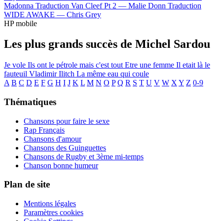
Madonna
Traduction Van Cleef Pt 2 —
Malie Donn
Traduction
WIDE AWAKE —
Chris Grey
HP mobile
Les plus grands succès de Michel Sardou
Je vole
Ils ont le pétrole mais c'est tout
Etre une femme
Il etait là le
fauteuil
Vladimir Ilitch
La même eau qui coule
A
B
C
D
E
F
G
H
I
J
K
L
M
N
O
P
Q
R
S
T
U
V
W
X
Y
Z
0-9
Thématiques
Chansons pour faire le sexe
Rap Français
Chansons d'amour
Chansons des Guinguettes
Chansons de Rugby et 3ème mi-temps
Chanson bonne humeur
Plan de site
Mentions légales
Paramètres cookies