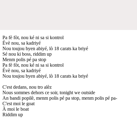
Pa fè fòt, nou ké ni sa si kontrol
Évè nou, sa kadriyé
Nou toujou byen abiyé, lò 18 carats ka briyé
Sé nou ki boss, riddim up
Menm polis pé pa stop
Pa fè fòt, nou ké ni sa si kontrol
Évè nou, sa kadriyé
Nou toujou byen abiyé, lò 18 carats ka briyé
C'est dedans, nou tro alèz
Nous sommes dehors ce soir, tonight we outside
An bandi popilè, menm polis pé pa stop, menm polis pé pa-
C'est moi le goat
À moi le boat
Riddim up