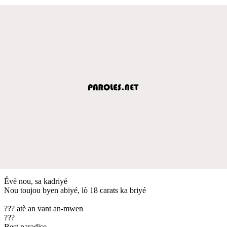
Évè nou, sa kadriyé
Nou toujou byen abiyé, lò 18 carats ka briyé
??? atè an vant an-mwen
???
Best paradise