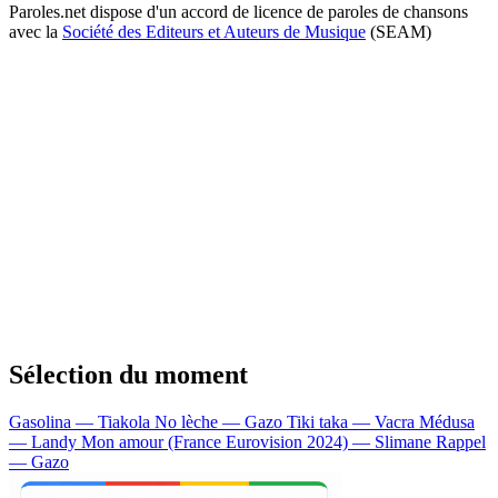
Paroles.net dispose d'un accord de licence de paroles de chansons
avec la
Société des Editeurs et Auteurs de Musique
(SEAM)
Sélection du moment
Gasolina — Tiakola
No lèche — Gazo
Tiki taka — Vacra
Médusa
— Landy
Mon amour (France Eurovision 2024) — Slimane
Rappel
— Gazo