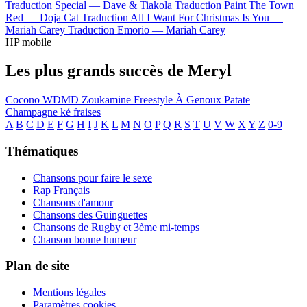
Traduction Special —
Dave & Tiakola
Traduction Paint The Town
Red —
Doja Cat
Traduction All I Want For Christmas Is You —
Mariah Carey
Traduction Emorio —
Mariah Carey
HP mobile
Les plus grands succès de Meryl
Cocono
WDMD
Zoukamine Freestyle
À Genoux
Patate
Champagne ké fraises
A
B
C
D
E
F
G
H
I
J
K
L
M
N
O
P
Q
R
S
T
U
V
W
X
Y
Z
0-9
Thématiques
Chansons pour faire le sexe
Rap Français
Chansons d'amour
Chansons des Guinguettes
Chansons de Rugby et 3ème mi-temps
Chanson bonne humeur
Plan de site
Mentions légales
Paramètres cookies