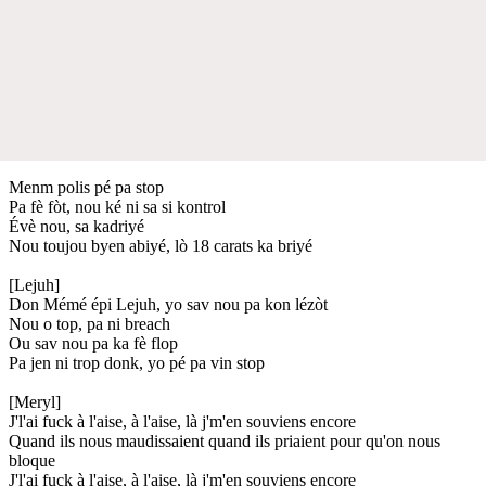
Menm polis pé pa stop
Pa fè fòt, nou ké ni sa si kontrol
Évè nou, sa kadriyé
Nou toujou byen abiyé, lò 18 carats ka briyé
[Lejuh]
Don Mémé épi Lejuh, yo sav nou pa kon lézòt
Nou o top, pa ni breach
Ou sav nou pa ka fè flop
Pa jen ni trop donk, yo pé pa vin stop
[Meryl]
J'l'ai fuck à l'aise, à l'aise, là j'm'en souviens encore
Quand ils nous maudissaient quand ils priaient pour qu'on nous
bloque
J'l'ai fuck à l'aise, à l'aise, là j'm'en souviens encore