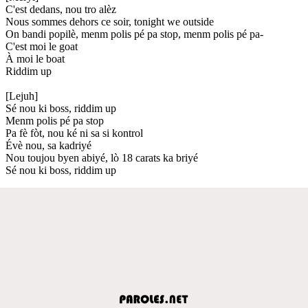
C'est dedans, nou tro alèz
Nous sommes dehors ce soir, tonight we outside
On bandi popilè, menm polis pé pa stop, menm polis pé pa-
C'est moi le goat
À moi le boat
Riddim up
[Lejuh]
Sé nou ki boss, riddim up
Menm polis pé pa stop
Pa fè fòt, nou ké ni sa si kontrol
Évè nou, sa kadriyé
Nou toujou byen abiyé, lò 18 carats ka briyé
Sé nou ki boss, riddim up