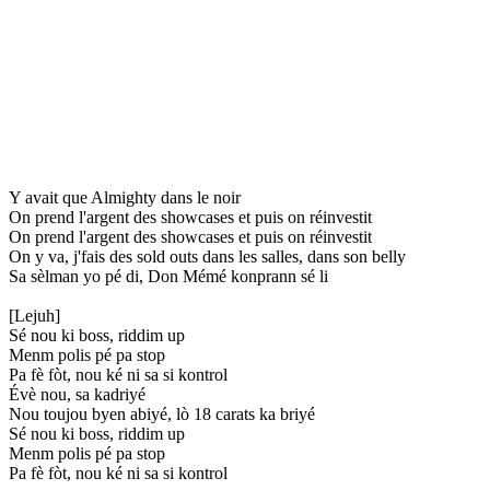
Y avait que Almighty dans le noir
On prend l'argent des showcases et puis on réinvestit
On prend l'argent des showcases et puis on réinvestit
On y va, j'fais des sold outs dans les salles, dans son belly
Sa sèlman yo pé di, Don Mémé konprann sé li
[Lejuh]
Sé nou ki boss, riddim up
Menm polis pé pa stop
Pa fè fòt, nou ké ni sa si kontrol
Évè nou, sa kadriyé
Nou toujou byen abiyé, lò 18 carats ka briyé
Sé nou ki boss, riddim up
Menm polis pé pa stop
Pa fè fòt, nou ké ni sa si kontrol