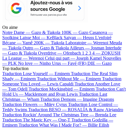
On aime
Notre Dame —
Gazo & Tiakola
100K —
Gazo
Casanova —
Soolking
Laisse Moi —
KeBlack
Saiyan —
Heuss L'enfoiré
Bécane —
Yamê
200K —
Tiakola
Laboratoire —
Werenoi
Meuda
—
Tiakola
Outro —
Gazo & Tiakola
Ailleurs —
Josman
Interlude
—
Gazo & Tiakola
Overdrive —
Ofenbach
1 2 3 4 —
ZOKUSH
La League —
Werenoi
Celui qui part —
Joseph Kamel
Nouvelles
—
PLK
No love —
Ninho
Urus —
Favé (FR)
DIE —
Gazo
Top traduction
Traduction Lose Yourself —
Eminem
Traduction The Real Slim
Shady —
Eminem
Traduction Without Me —
Eminem
Traduction
Someone You Loved —
Lewis Capaldi
Traduction Another Love
—
Tom Odell
Traduction Mockingbird —
Eminem
Traduction Can't
Hold Us —
Macklemore and Ryan Lewis
Traduction Last
Christmas —
Wham
Traduction Demons —
Imagine Dragons
Traduction Flowers —
Miley Cyrus
Traduction Lose Control —
Teddy Swims
Traduction BESO —
ROSALÍA & Rauw Alejandro
Traduction Rockin' Around The Christmas Tree —
Brenda Lee
Traduction The Magic Key —
One-T
Traduction Godzilla —
Eminem
Traduction What Was I Made For? —
Billie Eilish