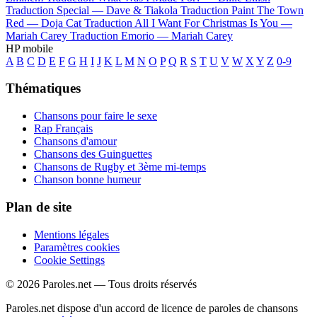
Traduction Special —
Dave & Tiakola
Traduction Paint The Town
Red —
Doja Cat
Traduction All I Want For Christmas Is You —
Mariah Carey
Traduction Emorio —
Mariah Carey
HP mobile
A
B
C
D
E
F
G
H
I
J
K
L
M
N
O
P
Q
R
S
T
U
V
W
X
Y
Z
0-9
Thématiques
Chansons pour faire le sexe
Rap Français
Chansons d'amour
Chansons des Guinguettes
Chansons de Rugby et 3ème mi-temps
Chanson bonne humeur
Plan de site
Mentions légales
Paramètres cookies
Cookie Settings
© 2026 Paroles.net — Tous droits réservés
Paroles.net dispose d'un accord de licence de paroles de chansons