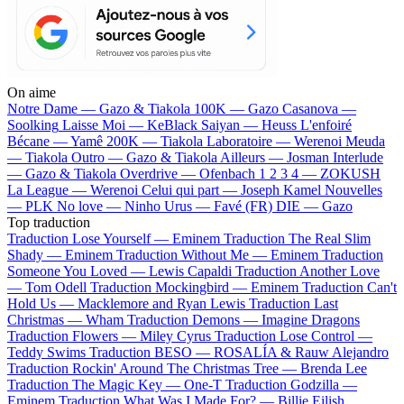
On aime
Notre Dame —
Gazo & Tiakola
100K —
Gazo
Casanova —
Soolking
Laisse Moi —
KeBlack
Saiyan —
Heuss L'enfoiré
Bécane —
Yamê
200K —
Tiakola
Laboratoire —
Werenoi
Meuda
—
Tiakola
Outro —
Gazo & Tiakola
Ailleurs —
Josman
Interlude
—
Gazo & Tiakola
Overdrive —
Ofenbach
1 2 3 4 —
ZOKUSH
La League —
Werenoi
Celui qui part —
Joseph Kamel
Nouvelles
—
PLK
No love —
Ninho
Urus —
Favé (FR)
DIE —
Gazo
Top traduction
Traduction Lose Yourself —
Eminem
Traduction The Real Slim
Shady —
Eminem
Traduction Without Me —
Eminem
Traduction
Someone You Loved —
Lewis Capaldi
Traduction Another Love
—
Tom Odell
Traduction Mockingbird —
Eminem
Traduction Can't
Hold Us —
Macklemore and Ryan Lewis
Traduction Last
Christmas —
Wham
Traduction Demons —
Imagine Dragons
Traduction Flowers —
Miley Cyrus
Traduction Lose Control —
Teddy Swims
Traduction BESO —
ROSALÍA & Rauw Alejandro
Traduction Rockin' Around The Christmas Tree —
Brenda Lee
Traduction The Magic Key —
One-T
Traduction Godzilla —
Eminem
Traduction What Was I Made For? —
Billie Eilish