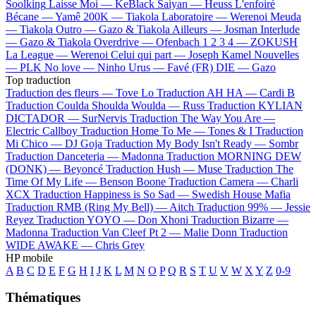
Soolking
Laisse Moi —
KeBlack
Saiyan —
Heuss L'enfoiré
Bécane —
Yamê
200K —
Tiakola
Laboratoire —
Werenoi
Meuda
—
Tiakola
Outro —
Gazo & Tiakola
Ailleurs —
Josman
Interlude
—
Gazo & Tiakola
Overdrive —
Ofenbach
1 2 3 4 —
ZOKUSH
La League —
Werenoi
Celui qui part —
Joseph Kamel
Nouvelles
—
PLK
No love —
Ninho
Urus —
Favé (FR)
DIE —
Gazo
Top traduction
Traduction des fleurs —
Tove Lo
Traduction AH HA —
Cardi B
Traduction Coulda Shoulda Woulda —
Russ
Traduction KYLIAN
DICTADOR —
SurNervis
Traduction The Way You Are —
Electric Callboy
Traduction Home To Me —
Tones & I
Traduction
Mi Chico —
DJ Goja
Traduction My Body Isn't Ready —
Sombr
Traduction Danceteria —
Madonna
Traduction MORNING DEW
(DONK) —
Beyoncé
Traduction Hush —
Muse
Traduction The
Time Of My Life —
Benson Boone
Traduction Camera —
Charli
XCX
Traduction Happiness is So Sad —
Swedish House Mafia
Traduction RMB (Ring My Bell) —
Aitch
Traduction 99% —
Jessie
Reyez
Traduction YOYO —
Don Xhoni
Traduction Bizarre —
Madonna
Traduction Van Cleef Pt 2 —
Malie Donn
Traduction
WIDE AWAKE —
Chris Grey
HP mobile
A
B
C
D
E
F
G
H
I
J
K
L
M
N
O
P
Q
R
S
T
U
V
W
X
Y
Z
0-9
Thématiques