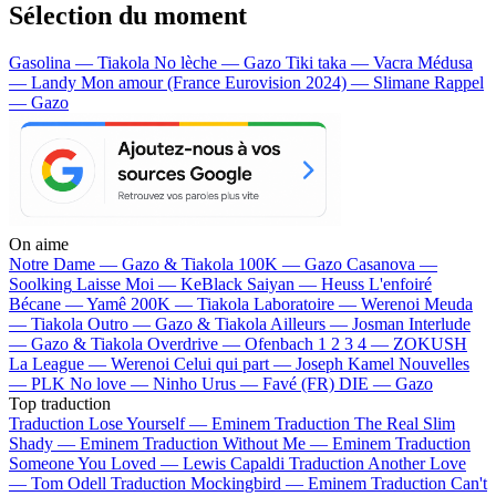
Sélection du moment
Gasolina — Tiakola
No lèche — Gazo
Tiki taka — Vacra
Médusa
— Landy
Mon amour (France Eurovision 2024) — Slimane
Rappel
— Gazo
On aime
Notre Dame —
Gazo & Tiakola
100K —
Gazo
Casanova —
Soolking
Laisse Moi —
KeBlack
Saiyan —
Heuss L'enfoiré
Bécane —
Yamê
200K —
Tiakola
Laboratoire —
Werenoi
Meuda
—
Tiakola
Outro —
Gazo & Tiakola
Ailleurs —
Josman
Interlude
—
Gazo & Tiakola
Overdrive —
Ofenbach
1 2 3 4 —
ZOKUSH
La League —
Werenoi
Celui qui part —
Joseph Kamel
Nouvelles
—
PLK
No love —
Ninho
Urus —
Favé (FR)
DIE —
Gazo
Top traduction
Traduction Lose Yourself —
Eminem
Traduction The Real Slim
Shady —
Eminem
Traduction Without Me —
Eminem
Traduction
Someone You Loved —
Lewis Capaldi
Traduction Another Love
—
Tom Odell
Traduction Mockingbird —
Eminem
Traduction Can't