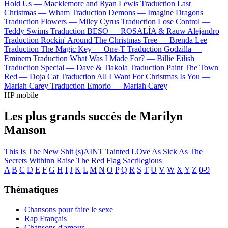
Hold Us —
Macklemore and Ryan Lewis
Traduction Last
Christmas —
Wham
Traduction Demons —
Imagine Dragons
Traduction Flowers —
Miley Cyrus
Traduction Lose Control —
Teddy Swims
Traduction BESO —
ROSALÍA & Rauw Alejandro
Traduction Rockin' Around The Christmas Tree —
Brenda Lee
Traduction The Magic Key —
One-T
Traduction Godzilla —
Eminem
Traduction What Was I Made For? —
Billie Eilish
Traduction Special —
Dave & Tiakola
Traduction Paint The Town
Red —
Doja Cat
Traduction All I Want For Christmas Is You —
Mariah Carey
Traduction Emorio —
Mariah Carey
HP mobile
Les plus grands succès de Marilyn
Manson
This Is The New Shit
(s)AINT
Tainted LOve
As Sick As The
Secrets Withinn
Raise The Red Flag
Sacrilegious
A
B
C
D
E
F
G
H
I
J
K
L
M
N
O
P
Q
R
S
T
U
V
W
X
Y
Z
0-9
Thématiques
Chansons pour faire le sexe
Rap Français
Chansons d'amour