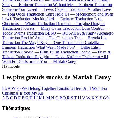
Shady —
Eminem
Traduction Without Me —
Eminem
Traduction
Someone You Loved —
Lewis Capaldi
Traduction Another Love
—
Tom Odell
Traduction Can't Hold Us —
Macklemore and Ryan
Lewis
Traduction Mockingbird —
Eminem
Traduction Last
Christmas —
Wham
Traduction Demons —
Imagine Dragons
Traduction Flowers —
Miley Cyrus
Traduction Lose Control —
Teddy Swims
Traduction BESO —
ROSALÍA & Rauw Alejandro
Traduction Rockin' Around The Christmas Tree —
Brenda Lee
Traduction The Magic Key —
One-T
Traduction Godzilla —
Eminem
Traduction What Was I Made For? —
Billie Eilish
Traduction Emorio —
Billie Eilish
Traduction Special —
Dave &
Tiakola
Traduction Daylight —
David Kushner
Traduction All I
Want For Christmas Is You —
Mariah Carey
HP mobile
Les plus grands succès de Mariah Carey
It's A Wrap
We Belong Together
Emotions
Hero
All I Want For
Christmas Is You
My All
A
B
C
D
E
F
G
H
I
J
K
L
M
N
O
P
Q
R
S
T
U
V
W
X
Y
Z
0-9
Thématiques