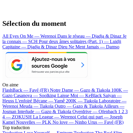
Sélection du moment
All Eyes On Me — Werenoi
Dans le réseau — Djadja & Dinaz
Je
la connais — SCH
Pour deux âmes solitaires (Part. 1) — Luidji
Capitaine — Djadja & Dinaz
Dieu Ne Ment Jamais — Damso
On aime
FlashBack —
Favé (FR)
Notre Dame —
Gazo & Tiakola
100K —
Gazo
Casanova —
Soolking
Laisse Moi —
KeBlack
Saiyan —
Heuss L'enfoiré
Bécane —
Yamê
200K —
Tiakola
Laboratoire —
Werenoi
Meuda —
Tiakola
Outro —
Gazo & Tiakola
Ailleurs —
Josman
Interlude —
Gazo & Tiakola
Overdrive —
Ofenbach
1 2 3
4 —
ZOKUSH
La League —
Werenoi
Celui qui part —
Joseph
Kamel
Nouvelles —
PLK
No love —
Ninho
Urus —
Favé (FR)
Top traduction
Traduction Lose Yourself —
Eminem
Traduction The Real Slim