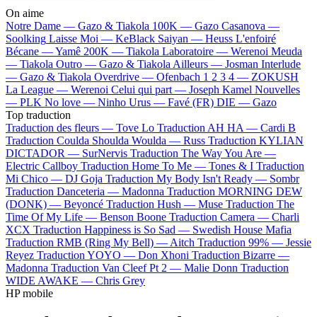
On aime
Notre Dame —
Gazo & Tiakola
100K —
Gazo
Casanova —
Soolking
Laisse Moi —
KeBlack
Saiyan —
Heuss L'enfoiré
Bécane —
Yamê
200K —
Tiakola
Laboratoire —
Werenoi
Meuda
—
Tiakola
Outro —
Gazo & Tiakola
Ailleurs —
Josman
Interlude
—
Gazo & Tiakola
Overdrive —
Ofenbach
1 2 3 4 —
ZOKUSH
La League —
Werenoi
Celui qui part —
Joseph Kamel
Nouvelles
—
PLK
No love —
Ninho
Urus —
Favé (FR)
DIE —
Gazo
Top traduction
Traduction des fleurs —
Tove Lo
Traduction AH HA —
Cardi B
Traduction Coulda Shoulda Woulda —
Russ
Traduction KYLIAN
DICTADOR —
SurNervis
Traduction The Way You Are —
Electric Callboy
Traduction Home To Me —
Tones & I
Traduction
Mi Chico —
DJ Goja
Traduction My Body Isn't Ready —
Sombr
Traduction Danceteria —
Madonna
Traduction MORNING DEW
(DONK) —
Beyoncé
Traduction Hush —
Muse
Traduction The
Time Of My Life —
Benson Boone
Traduction Camera —
Charli
XCX
Traduction Happiness is So Sad —
Swedish House Mafia
Traduction RMB (Ring My Bell) —
Aitch
Traduction 99% —
Jessie
Reyez
Traduction YOYO —
Don Xhoni
Traduction Bizarre —
Madonna
Traduction Van Cleef Pt 2 —
Malie Donn
Traduction
WIDE AWAKE —
Chris Grey
HP mobile