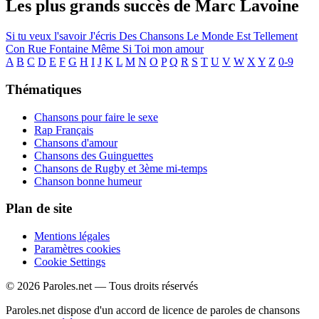
Les plus grands succès de Marc Lavoine
Si tu veux l'savoir
J'écris Des Chansons
Le Monde Est Tellement
Con
Rue Fontaine
Même Si
Toi mon amour
A
B
C
D
E
F
G
H
I
J
K
L
M
N
O
P
Q
R
S
T
U
V
W
X
Y
Z
0-9
Thématiques
Chansons pour faire le sexe
Rap Français
Chansons d'amour
Chansons des Guinguettes
Chansons de Rugby et 3ème mi-temps
Chanson bonne humeur
Plan de site
Mentions légales
Paramètres cookies
Cookie Settings
© 2026 Paroles.net — Tous droits réservés
Paroles.net dispose d'un accord de licence de paroles de chansons