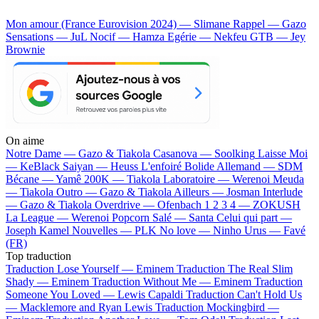
Mon amour (France Eurovision 2024) — Slimane
Rappel — Gazo
Sensations — JuL
Nocif — Hamza
Egérie — Nekfeu
GTB — Jey
Brownie
On aime
Notre Dame —
Gazo & Tiakola
Casanova —
Soolking
Laisse Moi
—
KeBlack
Saiyan —
Heuss L'enfoiré
Bolide Allemand —
SDM
Bécane —
Yamê
200K —
Tiakola
Laboratoire —
Werenoi
Meuda
—
Tiakola
Outro —
Gazo & Tiakola
Ailleurs —
Josman
Interlude
—
Gazo & Tiakola
Overdrive —
Ofenbach
1 2 3 4 —
ZOKUSH
La League —
Werenoi
Popcorn Salé —
Santa
Celui qui part —
Joseph Kamel
Nouvelles —
PLK
No love —
Ninho
Urus —
Favé
(FR)
Top traduction
Traduction Lose Yourself —
Eminem
Traduction The Real Slim
Shady —
Eminem
Traduction Without Me —
Eminem
Traduction
Someone You Loved —
Lewis Capaldi
Traduction Can't Hold Us
—
Macklemore and Ryan Lewis
Traduction Mockingbird —