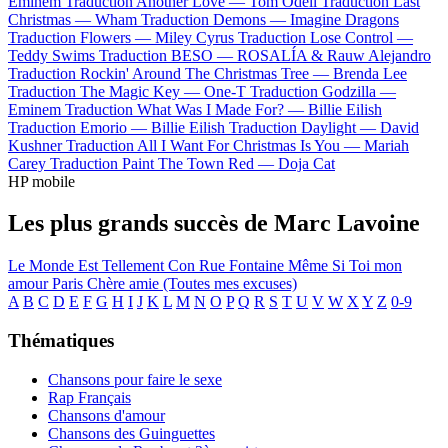
Eminem
Traduction Another Love —
Tom Odell
Traduction Last
Christmas —
Wham
Traduction Demons —
Imagine Dragons
Traduction Flowers —
Miley Cyrus
Traduction Lose Control —
Teddy Swims
Traduction BESO —
ROSALÍA & Rauw Alejandro
Traduction Rockin' Around The Christmas Tree —
Brenda Lee
Traduction The Magic Key —
One-T
Traduction Godzilla —
Eminem
Traduction What Was I Made For? —
Billie Eilish
Traduction Emorio —
Billie Eilish
Traduction Daylight —
David
Kushner
Traduction All I Want For Christmas Is You —
Mariah
Carey
Traduction Paint The Town Red —
Doja Cat
HP mobile
Les plus grands succès de Marc Lavoine
Le Monde Est Tellement Con
Rue Fontaine
Même Si
Toi mon
amour
Paris
Chère amie (Toutes mes excuses)
A
B
C
D
E
F
G
H
I
J
K
L
M
N
O
P
Q
R
S
T
U
V
W
X
Y
Z
0-9
Thématiques
Chansons pour faire le sexe
Rap Français
Chansons d'amour
Chansons des Guinguettes