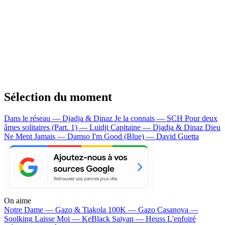
Sélection du moment
Dans le réseau — Djadja & Dinaz
Je la connais — SCH
Pour deux
âmes solitaires (Part. 1) — Luidji
Capitaine — Djadja & Dinaz
Dieu
Ne Ment Jamais — Damso
I'm Good (Blue) — David Guetta
On aime
Notre Dame —
Gazo & Tiakola
100K —
Gazo
Casanova —
Soolking
Laisse Moi —
KeBlack
Saiyan —
Heuss L'enfoiré