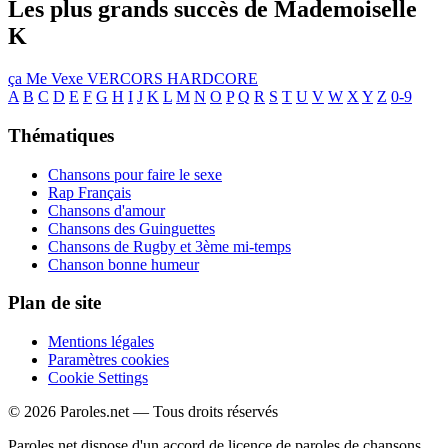
Les plus grands succès de Mademoiselle
K
ça Me Vexe
VERCORS HARDCORE
A
B
C
D
E
F
G
H
I
J
K
L
M
N
O
P
Q
R
S
T
U
V
W
X
Y
Z
0-9
Thématiques
Chansons pour faire le sexe
Rap Français
Chansons d'amour
Chansons des Guinguettes
Chansons de Rugby et 3ème mi-temps
Chanson bonne humeur
Plan de site
Mentions légales
Paramètres cookies
Cookie Settings
© 2026 Paroles.net — Tous droits réservés
Paroles.net dispose d'un accord de licence de paroles de chansons