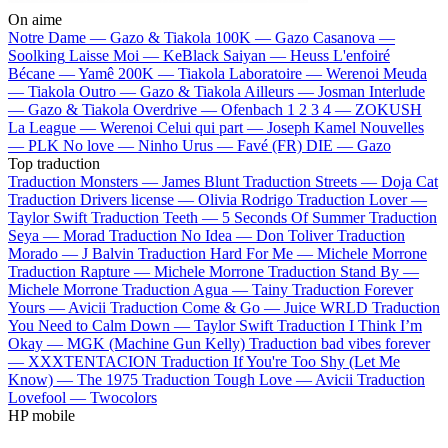
On aime
Notre Dame —
Gazo & Tiakola
100K —
Gazo
Casanova —
Soolking
Laisse Moi —
KeBlack
Saiyan —
Heuss L'enfoiré
Bécane —
Yamê
200K —
Tiakola
Laboratoire —
Werenoi
Meuda
—
Tiakola
Outro —
Gazo & Tiakola
Ailleurs —
Josman
Interlude
—
Gazo & Tiakola
Overdrive —
Ofenbach
1 2 3 4 —
ZOKUSH
La League —
Werenoi
Celui qui part —
Joseph Kamel
Nouvelles
—
PLK
No love —
Ninho
Urus —
Favé (FR)
DIE —
Gazo
Top traduction
Traduction Monsters —
James Blunt
Traduction Streets —
Doja Cat
Traduction Drivers license —
Olivia Rodrigo
Traduction Lover —
Taylor Swift
Traduction Teeth —
5 Seconds Of Summer
Traduction
Seya —
Morad
Traduction No Idea —
Don Toliver
Traduction
Morado —
J Balvin
Traduction Hard For Me —
Michele Morrone
Traduction Rapture —
Michele Morrone
Traduction Stand By —
Michele Morrone
Traduction Agua —
Tainy
Traduction Forever
Yours —
Avicii
Traduction Come & Go —
Juice WRLD
Traduction
You Need to Calm Down —
Taylor Swift
Traduction I Think I’m
Okay —
MGK (Machine Gun Kelly)
Traduction bad vibes forever
—
XXXTENTACION
Traduction If You're Too Shy (Let Me
Know) —
The 1975
Traduction Tough Love —
Avicii
Traduction
Lovefool —
Twocolors
HP mobile