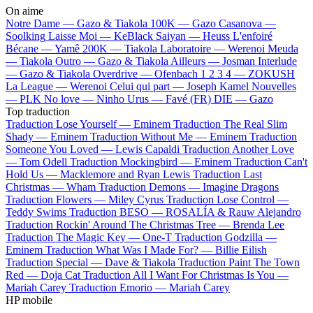
On aime
Notre Dame —
Gazo & Tiakola
100K —
Gazo
Casanova —
Soolking
Laisse Moi —
KeBlack
Saiyan —
Heuss L'enfoiré
Bécane —
Yamê
200K —
Tiakola
Laboratoire —
Werenoi
Meuda
—
Tiakola
Outro —
Gazo & Tiakola
Ailleurs —
Josman
Interlude
—
Gazo & Tiakola
Overdrive —
Ofenbach
1 2 3 4 —
ZOKUSH
La League —
Werenoi
Celui qui part —
Joseph Kamel
Nouvelles
—
PLK
No love —
Ninho
Urus —
Favé (FR)
DIE —
Gazo
Top traduction
Traduction Lose Yourself —
Eminem
Traduction The Real Slim
Shady —
Eminem
Traduction Without Me —
Eminem
Traduction
Someone You Loved —
Lewis Capaldi
Traduction Another Love
—
Tom Odell
Traduction Mockingbird —
Eminem
Traduction Can't
Hold Us —
Macklemore and Ryan Lewis
Traduction Last
Christmas —
Wham
Traduction Demons —
Imagine Dragons
Traduction Flowers —
Miley Cyrus
Traduction Lose Control —
Teddy Swims
Traduction BESO —
ROSALÍA & Rauw Alejandro
Traduction Rockin' Around The Christmas Tree —
Brenda Lee
Traduction The Magic Key —
One-T
Traduction Godzilla —
Eminem
Traduction What Was I Made For? —
Billie Eilish
Traduction Special —
Dave & Tiakola
Traduction Paint The Town
Red —
Doja Cat
Traduction All I Want For Christmas Is You —
Mariah Carey
Traduction Emorio —
Mariah Carey
HP mobile