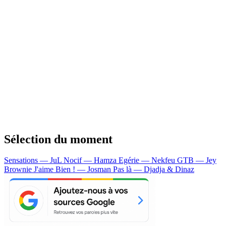
Sélection du moment
Sensations — JuL
Nocif — Hamza
Egérie — Nekfeu
GTB — Jey
Brownie
J'aime Bien ! — Josman
Pas là — Djadja & Dinaz