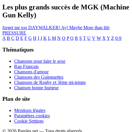
Les plus grands succès de MGK (Machine
Gun Kelly)
forget me too
DAYWALKER!
Ay!
Maybe
More than life
PRESSURE
A
B
C
D
E
F
G
H
I
J
K
L
M
N
O
P
Q
R
S
T
U
V
W
X
Y
Z
0-9
Thématiques
Chansons pour faire le sexe
Rap Français
Chansons d'amour
Chansons des Guinguettes
Chansons de Rugby et 3ème mi-temps
Chanson bonne humeur
Plan de site
Mentions légales
Paramètres cookies
Cookie Settings
© 2026 Paroles.net — Tous droits réservés