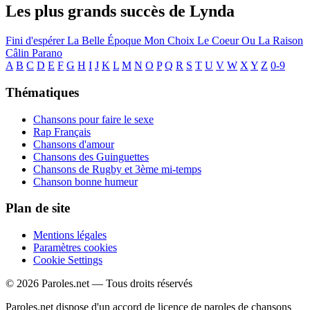
Les plus grands succès de Lynda
Fini d'espérer
La Belle Époque
Mon Choix
Le Coeur Ou La Raison
Câlin
Parano
A
B
C
D
E
F
G
H
I
J
K
L
M
N
O
P
Q
R
S
T
U
V
W
X
Y
Z
0-9
Thématiques
Chansons pour faire le sexe
Rap Français
Chansons d'amour
Chansons des Guinguettes
Chansons de Rugby et 3ème mi-temps
Chanson bonne humeur
Plan de site
Mentions légales
Paramètres cookies
Cookie Settings
© 2026 Paroles.net — Tous droits réservés
Paroles.net dispose d'un accord de licence de paroles de chansons