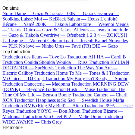
On aime
Notre Dame —
Gazo & Tiakola
100K —
Gazo
Casanova —
Soolking
Laisse Moi —
KeBlack
Saiyan —
Heuss L'enfoiré
Bécane —
Yamê
200K —
Tiakola
Laboratoire —
Werenoi
Meuda
—
Tiakola
Outro —
Gazo & Tiakola
Ailleurs —
Josman
Interlude
—
Gazo & Tiakola
Overdrive —
Ofenbach
1 2 3 4 —
ZOKUSH
La League —
Werenoi
Celui qui part —
Joseph Kamel
Nouvelles
—
PLK
No love —
Ninho
Urus —
Favé (FR)
DIE —
Gazo
Top traduction
Traduction des fleurs —
Tove Lo
Traduction AH HA —
Cardi B
Traduction Coulda Shoulda Woulda —
Russ
Traduction KYLIAN
DICTADOR —
SurNervis
Traduction The Way You Are —
Electric Callboy
Traduction Home To Me —
Tones & I
Traduction
Mi Chico —
DJ Goja
Traduction My Body Isn't Ready —
Sombr
Traduction Danceteria —
Madonna
Traduction MORNING DEW
(DONK) —
Beyoncé
Traduction Hush —
Muse
Traduction The
Time Of My Life —
Benson Boone
Traduction Camera —
Charli
XCX
Traduction Happiness is So Sad —
Swedish House Mafia
Traduction RMB (Ring My Bell) —
Aitch
Traduction 99% —
Jessie
Reyez
Traduction YOYO —
Don Xhoni
Traduction Bizarre —
Madonna
Traduction Van Cleef Pt 2 —
Malie Donn
Traduction
WIDE AWAKE —
Chris Grey
HP mobile