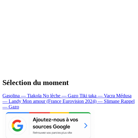
Sélection du moment
Gasolina — Tiakola
No lèche — Gazo
Tiki taka — Vacra
Médusa
— Landy
Mon amour (France Eurovision 2024) — Slimane
Rappel
— Gazo