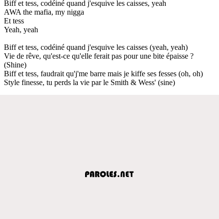
Biff et tess, codéiné quand j'esquive les caisses, yeah
AWA the mafia, my nigga
Et tess
Yeah, yeah
Biff et tess, codéiné quand j'esquive les caisses (yeah, yeah)
Vie de rêve, qu'est-ce qu'elle ferait pas pour une bite épaisse ?
(Shine)
Biff et tess, faudrait qu'j'me barre mais je kiffe ses fesses (oh, oh)
Style finesse, tu perds la vie par le Smith & Wess' (sine)