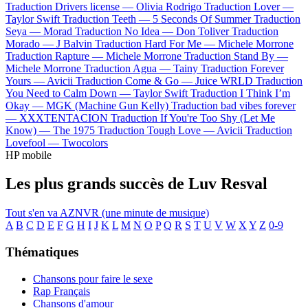
Traduction Drivers license —
Olivia Rodrigo
Traduction Lover —
Taylor Swift
Traduction Teeth —
5 Seconds Of Summer
Traduction
Seya —
Morad
Traduction No Idea —
Don Toliver
Traduction
Morado —
J Balvin
Traduction Hard For Me —
Michele Morrone
Traduction Rapture —
Michele Morrone
Traduction Stand By —
Michele Morrone
Traduction Agua —
Tainy
Traduction Forever
Yours —
Avicii
Traduction Come & Go —
Juice WRLD
Traduction
You Need to Calm Down —
Taylor Swift
Traduction I Think I’m
Okay —
MGK (Machine Gun Kelly)
Traduction bad vibes forever
—
XXXTENTACION
Traduction If You're Too Shy (Let Me
Know) —
The 1975
Traduction Tough Love —
Avicii
Traduction
Lovefool —
Twocolors
HP mobile
Les plus grands succès de Luv Resval
Tout s'en va
AZNVR (une minute de musique)
A
B
C
D
E
F
G
H
I
J
K
L
M
N
O
P
Q
R
S
T
U
V
W
X
Y
Z
0-9
Thématiques
Chansons pour faire le sexe
Rap Français
Chansons d'amour