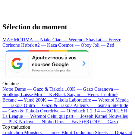
Sélection du moment
MAHMOUMA — Niaks
Ciao — Werenoi
Shavkat — Freeze
Corleone
Hrtbrk #2 — Kaza
Cosmos — Oboy
Joli — Zed
On aime
Notre Dame —
Gazo & Tiakola
100K —
Gazo
Casanova —
Soolking
Laisse Moi —
KeBlack
Saiyan —
Heuss L'enfoiré
Bécane —
Yamê
200K —
Tiakola
Laboratoire —
Werenoi
Meuda
—
Tiakola
Outro —
Gazo & Tiakola
Ailleurs —
Josman
Interlude
—
Gazo & Tiakola
Overdrive —
Ofenbach
1 2 3 4 —
ZOKUSH
La League —
Werenoi
Celui qui part —
Joseph Kamel
Nouvelles
—
PLK
No love —
Ninho
Urus —
Favé (FR)
DIE —
Gazo
Top traduction
Traduction Monsters —
James Blunt
Traduction Streets —
Doja Cat